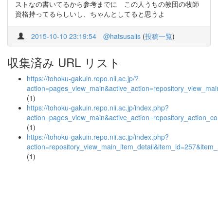
ストなの書いてるから参考までに この人うちの教団の牧師
資格持ってるらしいし、ちゃんとしてると思うよ
2015-10-10 23:19:54
@hatsusalis
(
投稿一覧
)
収集済み URL リスト
https://tohoku-gakuin.repo.nii.ac.jp/?
action=pages_view_main&active_action=repository_view_ma
(1)
https://tohoku-gakuin.repo.nii.ac.jp/index.php?
action=pages_view_main&active_action=repository_action_
(1)
https://tohoku-gakuin.repo.nii.ac.jp/index.php?
action=repository_view_main_item_detail&item_id=257&ite
(1)