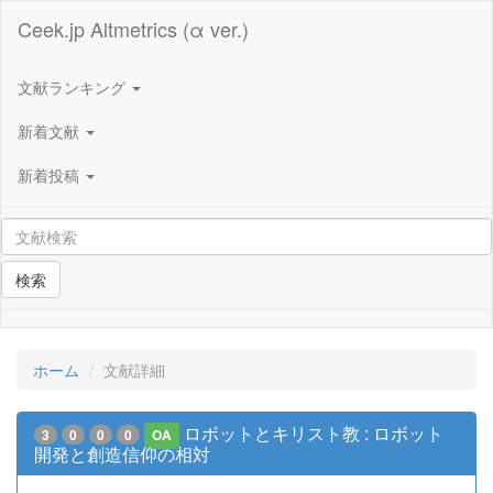
Ceek.jp Altmetrics (α ver.)
文献ランキング
新着文献
新着投稿
検索
ホーム
文献詳細
ロボットとキリスト教 : ロボット
3
0
0
0
OA
開発と創造信仰の相対