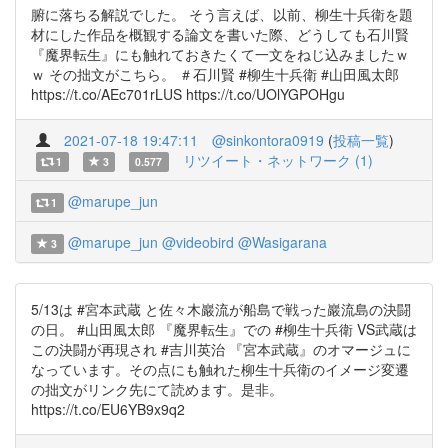
腑に落ちる解説でした。 そう言えば、以前、柳生十兵衛を題
材にした作品を概観する論文を書いた際、どうしても石川賢
『魔界転生』にも触れておきたくて一文をねじ込みましたｗ
ｗ その拙文がこちら。 ＃石川賢 #柳生十兵衛 #山田風太郎
https://t.co/AEc701rLUS https://t.co/UOlYGPOHgu
2021-07-18 19:47:11
@sinkontora0919
(
投稿一覧
)
リツイート・ネットワーク (1)
1
3
0.577
@marupe_jun
1
@marupe_jun
@videobird
@Wasigarana
3
5/13は #宮本武蔵 と佐々木巖流が船島で戦った巖流島の決闘
の日。 #山田風太郎 『魔界転生』での #柳生十兵衛 VS武蔵は
この決闘が再現され #吉川英治 『宮本武蔵』のオマージュに
なっています。その点にも触れた柳生十兵衛のイメージ変遷
の拙文がリンク先にて読めます。是非。
https://t.co/EU6YB9x9q2