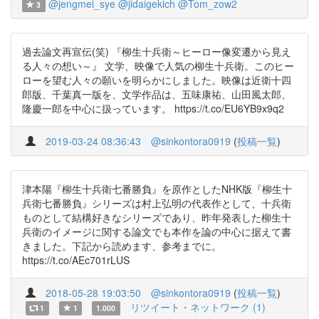
@jengmei_sye
@jidaigekich
@Tom_zow2
3
過去論文再宣伝(笑) 『柳生十兵衛～ヒーロー像変遷から見え
る人々の想い～』 文学、映像で人気の柳生十兵衛。このヒー
ローを望む人々の願いを明らかにしました。映像は近衛十四
郎版、千葉真一版を、文学作品は、五味康祐、山田風太郎、
隆慶一郎を中心に扱っています。 https://t.co/EU6YB9x9q2
2019-03-24 08:36:43
@sinkontora0919
(
投稿一覧
)
津本陽『柳生十兵衛七番勝負』を原作としたNHK版『柳生十
兵衛七番勝負』シリーズは村上弘明の代表作として、十兵衛
ものとして結構好きなシリーズであり、昨年発表した柳生十
兵衛のイメージに関する論文でも本作を論の中心に据えて書
きました。下記から読めます、参考までに。
https://t.co/AEc701rLUS
2018-05-28 19:03:50
@sinkontora0919
(
投稿一覧
)
リツイート・ネットワーク (1)
1
1
1.000