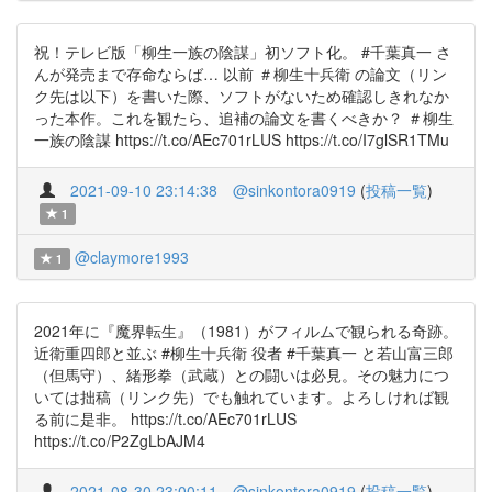
祝！テレビ版「柳生一族の陰謀」初ソフト化。 #千葉真一 さ
んが発売まで存命ならば… 以前 ＃柳生十兵衛 の論文（リン
ク先は以下）を書いた際、ソフトがないため確認しきれなか
った本作。これを観たら、追補の論文を書くべきか？ ＃柳生
一族の陰謀 https://t.co/AEc701rLUS https://t.co/I7glSR1TMu
2021-09-10 23:14:38
@sinkontora0919
(
投稿一覧
)
1
@claymore1993
1
2021年に『魔界転生』（1981）がフィルムで観られる奇跡。
近衛重四郎と並ぶ #柳生十兵衛 役者 #千葉真一 と若山富三郎
（但馬守）、緒形拳（武蔵）との闘いは必見。その魅力につ
いては拙稿（リンク先）でも触れています。よろしければ観
る前に是非。 https://t.co/AEc701rLUS
https://t.co/P2ZgLbAJM4
2021-08-30 23:00:11
@sinkontora0919
(
投稿一覧
)