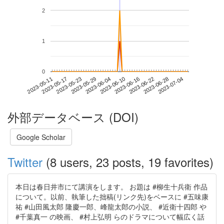
2
1
0
2023-06-28
2023-05-11
2023-05-29
2023-06-16
2023-07-04
2023-05-17
2023-06-04
2023-06-22
2023-05-23
2023-06-10
外部データベース (DOI)
Google Scholar
Twitter
(8 users, 23 posts, 19 favorites)
本日は春日井市にて講演をします。 お題は #柳生十兵衛 作品
について。以前、執筆した拙稿(リンク先)をベースに #五味康
祐 #山田風太郎 隆慶一郎、峰龍太郎の小説、 #近衛十四郎 や
#千葉真一 の映画、 #村上弘明 らのドラマについて幅広く話