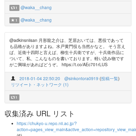
@waka__chang
1
@waka__chang
1
@adkinsniisan 月形龍之介は、芝居おいては、悪役であって
も品格がありますよね。水戸黄門役も当然かなと。 そう言え
ば、近衛十四郎と言えば、柳生十兵衛ですが、十兵衛作品に
ついて、私、こんなものを書いております。軽い読み物です
がご興味があればどうぞ。 https://t.co/AEc701rLUS
2018-01-04 22:50:20
@sinkontora0919
(
投稿一覧
)
リツイート・ネットワーク (1)
1
収集済み URL リスト
https://chukyo-u.repo.nii.ac.jp/?
action=pages_view_main&active_action=repository_view_ma
(6)