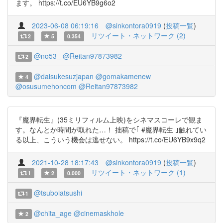
ます。 https://t.co/EU6YB9g6o2
2023-06-08 06:19:16
@sinkontora0919
(
投稿一覧
)
リツイート・ネットワーク (2)
2
5
0.354
@no53_
@Reitan97873982
2
@daisukesuzjapan
@gomakamenew
4
@osusumehoncom
@Reitan97873982
『魔界転生』(35ミリフィルム上映)をシネマスコーレで観ま
す。なんとか時間が取れた…！ 拙稿で｢ #魔界転生 ｣触れてい
る以上、こういう機会は逃せない。 https://t.co/EU6YB9x9q2
2021-10-28 18:17:43
@sinkontora0919
(
投稿一覧
)
リツイート・ネットワーク (1)
1
2
0.000
@tsuboiatsushi
1
@chita_age
@cinemaskhole
2