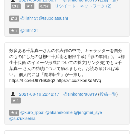
リツイート・ネットワーク (2)
2
1
0.707
@lilith13t
@tsuboiatsushi
2
@lilith13t
1
数多ある千葉真一さんの代表作の中で、キャラクターを自分
のものにしたのは柳生十兵衛と服部半蔵(『影の軍団』)。 #柳
生十兵衛 のイメージ形成についての拙文(リンク先)でも #千
葉真一 さんの功績について触れました。お読み頂ければ幸
い。 個人的には『魔界転生』が一推し。
https://t.co/EU6YB9x9q2 https://t.co/zlkbnXdMVq
2021-08-19 22:42:17
@sinkontora0919
(
投稿一覧
)
4
@kuro_ippai
@akanekomie
@jengmei_sye
4
@suzukiseina