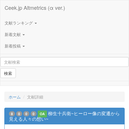
Ceek.jp Altmetrics (α ver.)
文献ランキング
新着文献
新着投稿
検索
ホーム
文献詳細
柳生十兵衛~ヒーロー像の変遷から
8
0
0
0
OA
見える人々の想い~