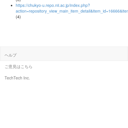
https://chukyo-u.repo.nii.ac.jp/index.php?
action=repository_view_main_item_detail&item_id=16666&i
(4)
ヘルプ
ご意見はこちら
TechTech Inc.