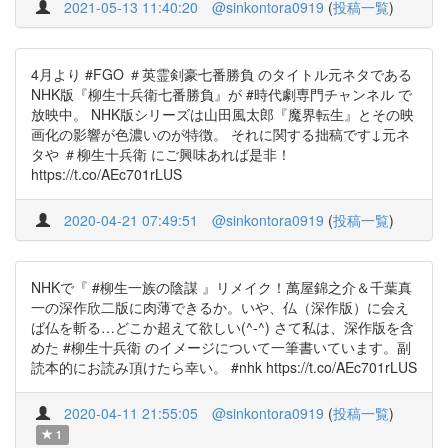
2021-05-13 11:40:20
@sinkontora0919
(
投稿一覧
)
4月より #FGO ＃英霊剣豪七番勝負 のタイトル元ネタである
NHK版『柳生十兵衛七番勝負』が #時代劇専門チャンネル で
放映中。 NHK版シリーズは山田風太郎『魔界転生』とその映
画化の影響が色濃いのが特徴。 それに関する拙稿です↓元ネ
タや ＃柳生十兵衛 にご興味あれば是非！
https://t.co/AEc701rLUS
2020-04-21 07:49:51
@sinkontora0919
(
投稿一覧
)
NHKで『 #柳生一族の陰謀 』リメイク！萬屋錦之介＆千葉真
一の深作欣二版に肉薄できるか。いや、仏（深作版）に会え
ば仏を斬る…どこか超えて欲しい(^-^) さて私は、深作版を含
めた #柳生十兵衛 のイメージについて一筆書いています。副
読本的にお読み頂けたら幸い。 #nhk https://t.co/AEc701rLUS
2020-04-11 21:55:05
@sinkontora0919
(
投稿一覧
)
1