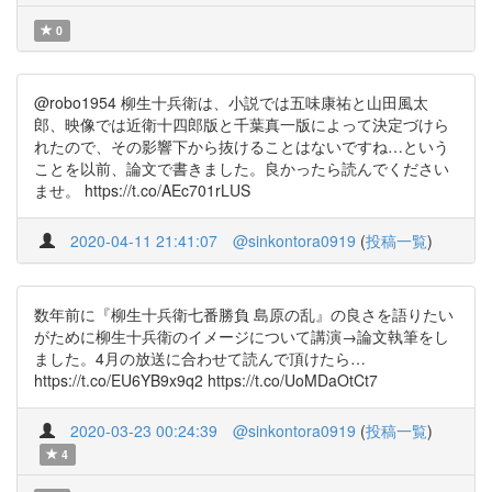
0
@robo1954 柳生十兵衛は、小説では五味康祐と山田風太
郎、映像では近衛十四郎版と千葉真一版によって決定づけら
れたので、その影響下から抜けることはないですね…という
ことを以前、論文で書きました。良かったら読んでください
ませ。 https://t.co/AEc701rLUS
2020-04-11 21:41:07
@sinkontora0919
(
投稿一覧
)
数年前に『柳生十兵衛七番勝負 島原の乱』の良さを語りたい
がために柳生十兵衛のイメージについて講演→論文執筆をし
ました。4月の放送に合わせて読んで頂けたら…
https://t.co/EU6YB9x9q2 https://t.co/UoMDaOtCt7
2020-03-23 00:24:39
@sinkontora0919
(
投稿一覧
)
4