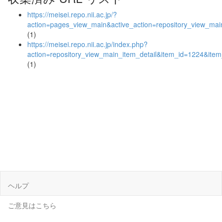
https://meisei.repo.nii.ac.jp/?
action=pages_view_main&active_action=repository_view_ma
(1)
https://meisei.repo.nii.ac.jp/index.php?
action=repository_view_main_item_detail&item_id=1224&it
(1)
ヘルプ
ご意見はこちら