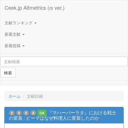
Ceek.jp Altmetrics (α ver.)
文献ランキング
新着文献
新着投稿
検索
ホーム
文献詳細
『マハーバーラタ』における戦士
2
0
0
0
OA
の変装 : ビーマはなぜ料理人に変装したのか