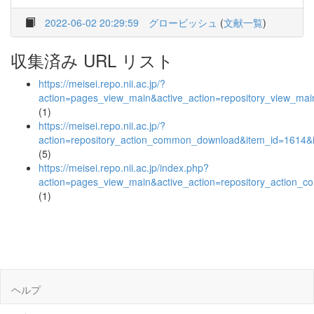
2022-06-02 20:29:59
グロービッシュ
(
文献一覧
)
収集済み URL リスト
https://meisei.repo.nii.ac.jp/?
action=pages_view_main&active_action=repository_view_ma
(1)
https://meisei.repo.nii.ac.jp/?
action=repository_action_common_download&item_id=1614&i
(5)
https://meisei.repo.nii.ac.jp/index.php?
action=pages_view_main&active_action=repository_action_
(1)
ヘルプ