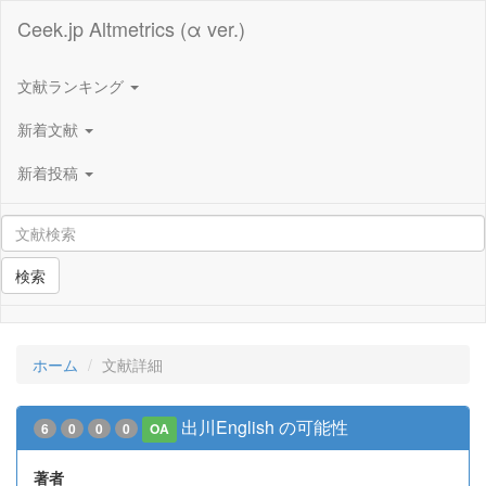
Ceek.jp Altmetrics (α ver.)
文献ランキング
新着文献
新着投稿
検索
ホーム
文献詳細
出川English の可能性
6
0
0
0
OA
著者