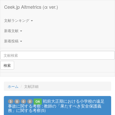
Ceek.jp Altmetrics (α ver.)
文献ランキング
新着文献
新着投稿
検索
ホーム
文献詳細
戦前大正期における小学校の遠足
3
0
0
0
OA
事故に関する考察 : 教師の「果たすべき安全保護義
務」に関する考察(5)