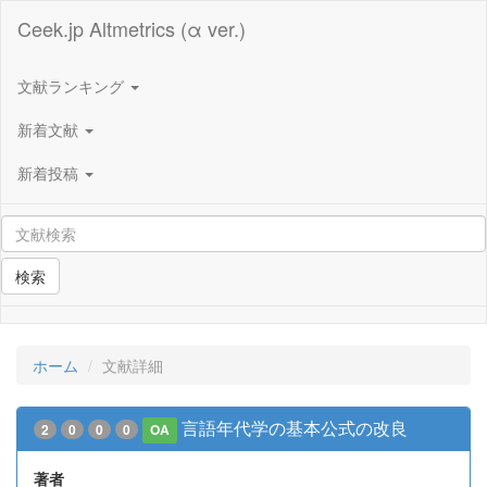
Ceek.jp Altmetrics (α ver.)
文献ランキング
新着文献
新着投稿
検索
ホーム
文献詳細
言語年代学の基本公式の改良
2
0
0
0
OA
著者