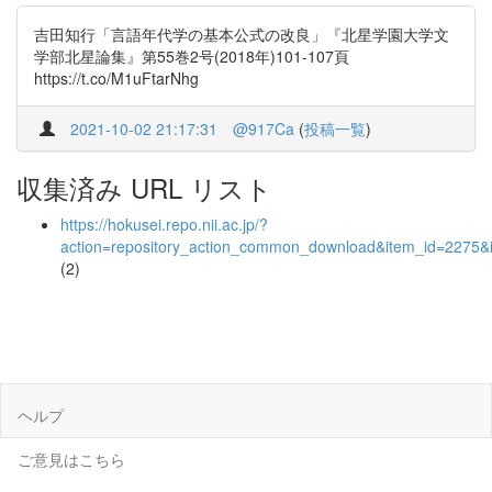
吉田知行「言語年代学の基本公式の改良」『北星学園大学文
学部北星論集』第55巻2号(2018年)101-107頁
https://t.co/M1uFtarNhg
2021-10-02 21:17:31
@917Ca
(
投稿一覧
)
収集済み URL リスト
https://hokusei.repo.nii.ac.jp/?
action=repository_action_common_download&item_id=2275&i
(2)
ヘルプ
ご意見はこちら