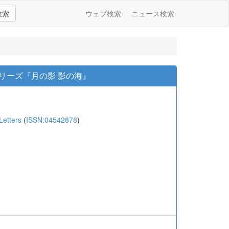
検索
ウェブ検索
ニュース検索
シリーズ『月の影 影の海』
etters
(
ISSN:04542878
)