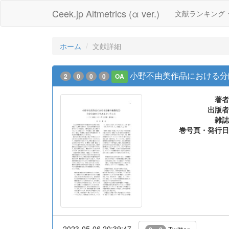
Ceek.jp Altmetrics (α ver.)
文献ランキング
ホーム
文献詳細
小野不由美作品における分離
2
0
0
0
OA
著者
出版者
雑誌
巻号頁・発行日
2023-05-06 20:39:47