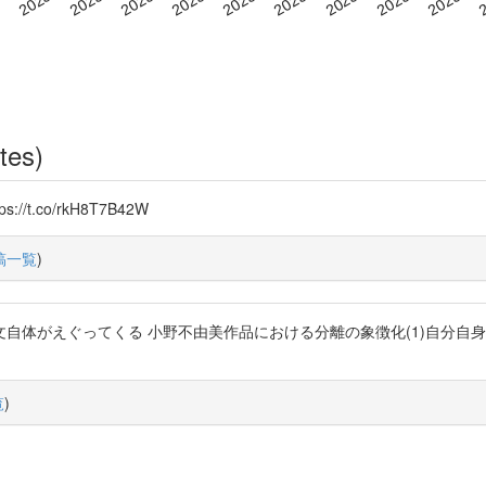
tes)
.co/rkH8T7B42W
稿一覧
)
自体がえぐってくる 小野不由美作品における分離の象徴化(1)自分自身
覧
)