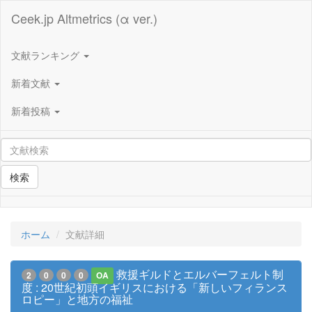
Ceek.jp Altmetrics (α ver.)
文献ランキング
新着文献
新着投稿
検索
ホーム
文献詳細
救援ギルドとエルバーフェルト制
2
0
0
0
OA
度 : 20世紀初頭イギリスにおける「新しいフィランス
ロピー」と地方の福祉