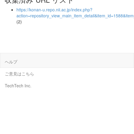
https://konan-u.repo.nii.ac.jp/index.php?
action=repository_view_main_item_detail&item_id=1588&it
(2)
ヘルプ
ご意見はこちら
TechTech Inc.