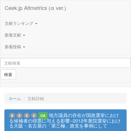
Ceek.jp Altmetrics (α ver.)
文献ランキング
新着文献
新着投稿
検索
ホーム
文献詳細
地方議員の存在が国政選挙におけ
9
0
0
0
OA
る候補者の得票に与える影響--2012年衆院選挙におけ
る大阪・名古屋の「第三極」政党を事例にして