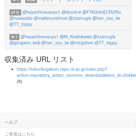
@hayachineusuyu1
@douzin4
@FYkGrilnECR2INu
12
@rosasubio
@makimurahirosi
@zzamugis
@han_zou_tw
@TT_toppy
@hayachineusuyu1
@M_Koishikawa
@zzamugis
7
@gongami_keiji
@han_zou_tw
@mingchee
@TT_toppy
収集済み URL リスト
https://hokurikugakuin.repo.nii.ac.jp/index.php?
action=repository_action_common_download&item_id=204&it
(9)
ヘルプ
ご意見はこちら