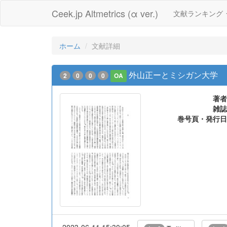
Ceek.jp Altmetrics (α ver.)
文献ランキング
ホーム
文献詳細
外山正ーとミシガン大学
2
0
0
0
OA
著者
雑誌
巻号頁・発行日