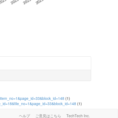
05&item_no=1&page_id=33&block_id=148
(1)
ute_id=18&file_no=1&page_id=33&block_id=148
(1)
ヘルプ
ご意見はこちら
TechTech Inc.