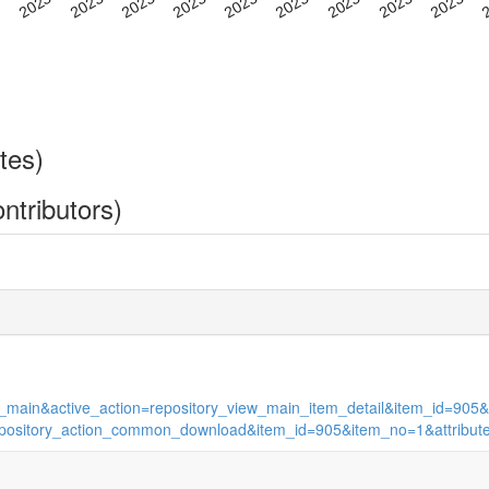
tes)
ntributors)
view_main&active_action=repository_view_main_item_detail&item_id=9
on=repository_action_common_download&item_id=905&item_no=1&attrib