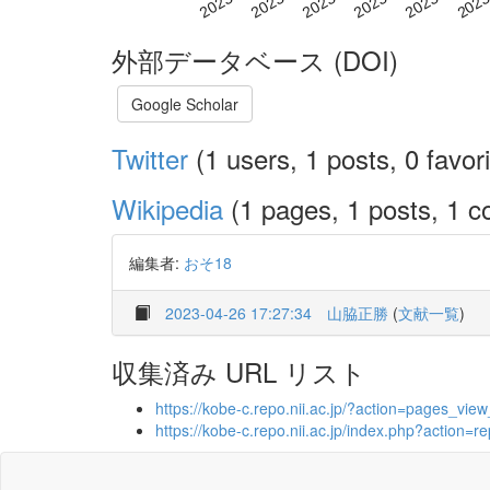
外部データベース (DOI)
Google Scholar
Twitter
(1 users, 1 posts, 0 favori
Wikipedia
(1 pages, 1 posts, 1 co
編集者:
おそ18
2023-04-26 17:27:34
山脇正勝
(
文献一覧
)
収集済み URL リスト
https://kobe-c.repo.nii.ac.jp/?action=pages_
https://kobe-c.repo.nii.ac.jp/index.php?acti