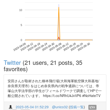
10
5
0
2023-05-24
2023-04-06
2023-04-24
2023-05-12
2023-05-30
2023-04-12
2023-04-30
2023-05-18
2023-04-18
2023-05-06
Twitter
(21 users, 21 posts, 35
favorites)
安田さんが取材された柳本飛行場(大和海軍航空隊大和基地/
奈良県天理市) をはじめ奈良県内の戦争遺跡については、帝
塚山大学法学部の学生がフィールドワークで調査してHPで一
般公開されています。 https://t.co/NRhU4JvVP6 #NoHateTV
2023-05-04 01:52:29
@unico32
(
投稿一覧
)
9