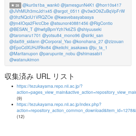
@kur0s1ba_wank0
@jamesgunN4K1
@hon10s417
28
@JVhMUh3mcJd1x45
@argot_0511
@v3w3O9ZuBqVpFrW
@3hzNQciU1VRQZOe
@kwavebasyabasya
@jm4IOqa2FkrcCbe
@atsunor40881456
@RigContio
@BESAN_T
@hwfgBpmYzh7k6ZS
@shiyuuseki
@taromaru1701
@yotsu84_mono96
@siriki_san
@dai59_sidann
@Corporal_Yao
@konohana_27
@zizouan
@EpoCdXUHJIRkv84
@keiichi_asakawa
@ju_ta_1
@Maritanupon
@parupunte_nobu
@shimasabi1
@watanukimon
収集済み URL リスト
https://tezukayama.repo.nii.ac.jp/?
action=pages_view_main&active_action=repository_view_ma
(9)
https://tezukayama.repo.nii.ac.jp/index.php?
action=repository_action_common_download&item_id=1278&i
(12)