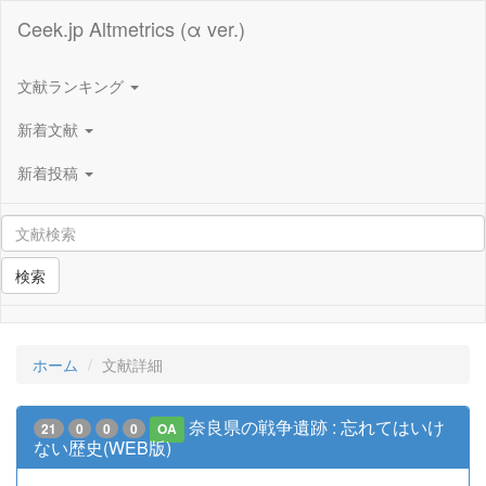
Ceek.jp Altmetrics (α ver.)
文献ランキング
新着文献
新着投稿
検索
ホーム
文献詳細
奈良県の戦争遺跡 : 忘れてはいけ
21
0
0
0
OA
ない歴史(WEB版)