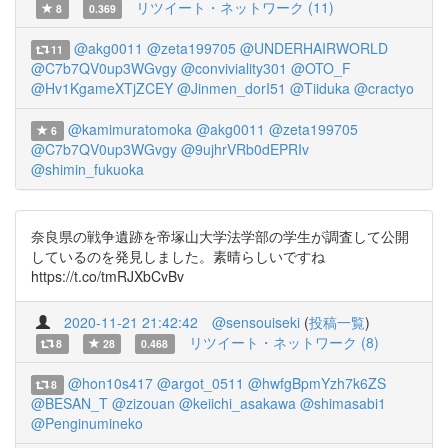
リツイート・ネットワーク (11)
8
0.369
@akg0011
@zeta199705
@UNDERHAIRWORLD
11
@C7b7QV0up3WGvgy
@conviviality301
@OTO_F
@Hv1KgameXTjZCEY
@Jinmen_dorI51
@Tiiduka
@cractyo
@kamimuratomoka
@akg0011
@zeta199705
6
@C7b7QV0up3WGvgy
@9ujhrVRb0dEPRIv
@shimin_fukuoka
奈良県の戦争遺跡を帝塚山大学法学部の学生が調査して公開
しているのを発見しました。素晴らしいですね
https://t.co/tmRJXbCvBv
2020-11-21 21:42:42
@sensouiseki
(
投稿一覧
)
リツイート・ネットワーク (8)
8
28
0.468
@hon10s417
@argot_0511
@hwfgBpmYzh7k6ZS
8
@BESAN_T
@zizouan
@keiichi_asakawa
@shimasabi1
@Penginumineko