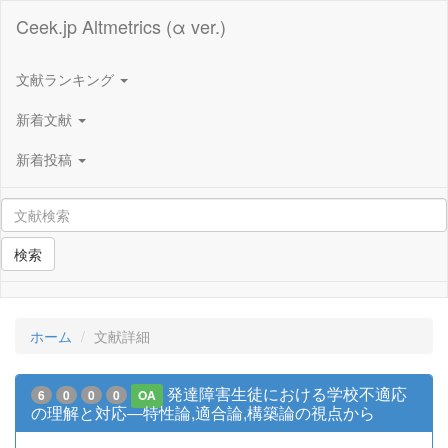
Ceek.jp Altmetrics (α ver.)
文献ランキング
新着文献
新着投稿
検索
ホーム
文献詳細
発達障害生徒における学校不適応
6
0
0
0
OA
の理解と対応―特性論,適合論,構築論の視点から