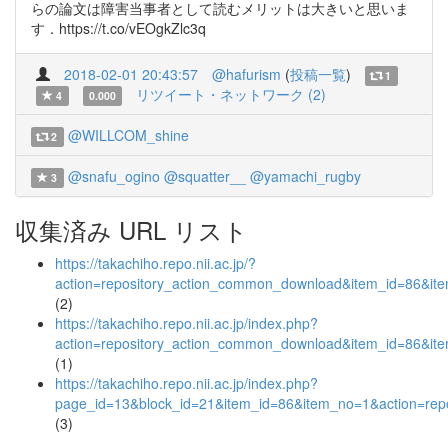
らの論文は障害当事者として読むメリットは大きいと思いま
す．https://t.co/vEOgkZlc3q
2018-02-01 20:43:57
@hafurism
(
投稿一覧
)
1
リツイート・ネットワーク (2)
4
0.000
@WILLCOM_shine
2
@snafu_ogino
@squatter__
@yamachi_rugby
3
収集済み URL リスト
https://takachiho.repo.nii.ac.jp/?
action=repository_action_common_download&item_id=86&ite
(2)
https://takachiho.repo.nii.ac.jp/index.php?
action=repository_action_common_download&item_id=86&ite
(1)
https://takachiho.repo.nii.ac.jp/index.php?
page_id=13&block_id=21&item_id=86&item_no=1&action=repo
(3)