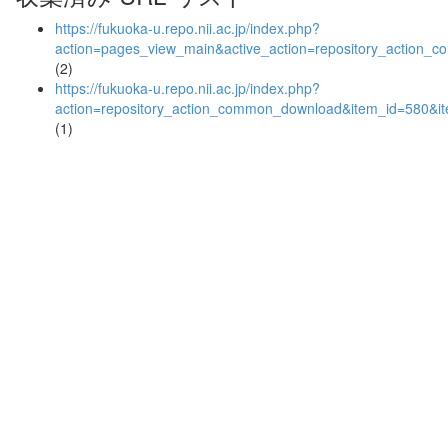
https://fukuoka-u.repo.nii.ac.jp/index.php?
action=pages_view_main&active_action=repository_action_
(2)
https://fukuoka-u.repo.nii.ac.jp/index.php?
action=repository_action_common_download&item_id=580&it
(1)