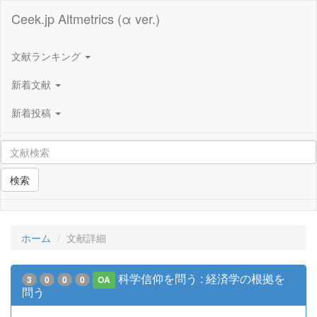
Ceek.jp Altmetrics (α ver.)
文献ランキング
新着文献
新着投稿
検索
ホーム
文献詳細
科学信仰を問う : 経済学の根拠を
3
0
0
0
OA
問う