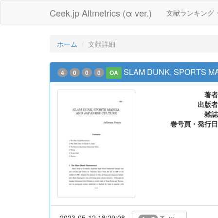
Ceek.jp Altmetrics (α ver.)
文献ランキング
ホーム
文献詳細
SLAM DUNK, SPORTS M
4
0
0
0
OA
著者
出版者
雑誌
巻号頁・発行日
2023-05-12 18:29:08