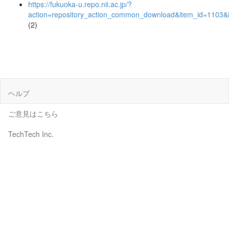
https://fukuoka-u.repo.nii.ac.jp/?
action=repository_action_common_download&item_id=1103&i
(2)
ヘルプ
ご意見はこちら
TechTech Inc.