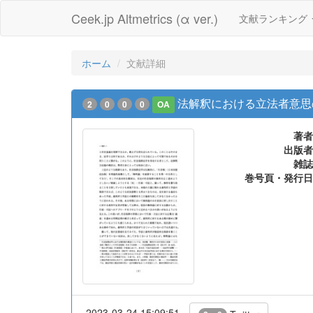
Ceek.jp Altmetrics (α ver.)
文献ランキング
ホーム
文献詳細
法解釈における立法者意思
2
0
0
0
OA
著者
出版者
雑誌
巻号頁・発行日
2023-03-24 15:09:51