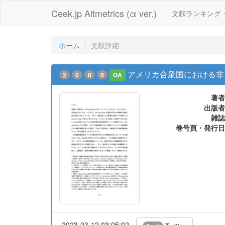
Ceek.jp Altmetrics (α ver.)
文献ランキング
ホーム
文献詳細
アメリカ合衆国における非
2
0
0
0
OA
著者
出版者
雑誌
巻号頁・発行日
2023-03-12 03:05:02