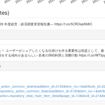
tes)
年度経営・経済調査実習報告書― https://t.co/5CROepK68O
た！ ユーザーがシェアしたくなる仕掛けを作る重要性は前提として、
があるらしい 若者のSNS利用と消費行動 https://t.co/WT5py
)
itory_action_common_download&item_id=3150&item_no=1&attribute_id=2
tion=repository_action_common_download&item_id=3150&item_no=1&attr
ive_action=repository_view_main_item_detail&page_id=13&block_id=21&