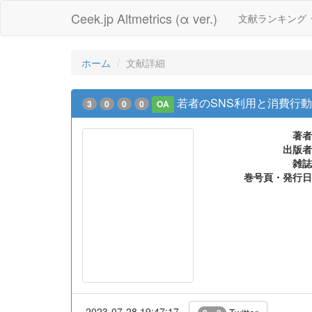
Ceek.jp Altmetrics (α ver.)
文献ランキング
ホーム
文献詳細
若者のSNS利用と消費行動
3
0
0
0
OA
著者
出版者
雑誌
巻号頁・発行日
2023-07-28 19:47:17