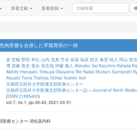
新着文献
新着投稿
性肉芽腫を合併した早期胃癌の一例
崔 哲暢
堅田 和弘
山内 克真
竹谷 祐栄
福居 顕文
春里 暁人
岡山 哲
博
當麻 敦史
落合 登志哉
伊藤 義人
Akinobu Sai
Kazuhiro Katada
Ka
Akihito Harusato
Tetsuya Okayama
Rie Nakai
Shutaro Sumiyoshi
K
Atsushi Toma
Toshiya Ochiai
Yoshito Itoh
京都府立医科大学附属北部医療センター
京都府立医科大学附属北部医療センター誌 = Journal of North Medical Center 
(
ISSN:21885400
)
vol.7, no.1, pp.39-43, 2021-03-31
部医療センター 消化器内科