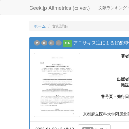
Ceek.jp Altmetrics (α ver.)
文献ランキング
ホーム
文献詳細
アニサキス症による好酸球
2
0
0
0
OA
著者
出版者
雑誌
巻号頁・発行日
京都府立医科大学附属北
2023-04-22 13:48:19