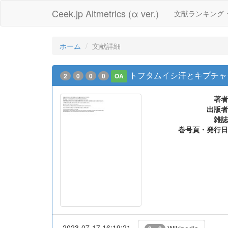
Ceek.jp Altmetrics (α ver.)
文献ランキング
ホーム
文献詳細
トフタムイシ汗とキプチャク
2
0
0
0
OA
著者
出版者
雑誌
巻号頁・発行日
2023-07-17 16:19:21