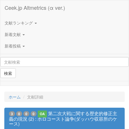
Ceek.jp Altmetrics (α ver.)
文献ランキング
新着文献
新着投稿
検索
ホーム
文献詳細
第二次大戦に関する歴史的修正主
3
0
0
0
OA
義の現況 (2) : ホロコースト論争(ダッハウ収容所のケ
ース)