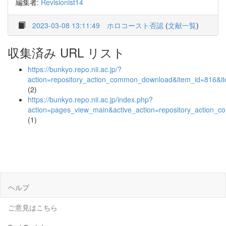
編集者:
Revisionist14
2023-03-08 13:11:49
ホロコースト否認
(
文献一覧
)
収集済み URL リスト
https://bunkyo.repo.nii.ac.jp/?
action=repository_action_common_download&item_id=816&it
(2)
https://bunkyo.repo.nii.ac.jp/index.php?
action=pages_view_main&active_action=repository_action_
(1)
ヘルプ
ご意見はこちら