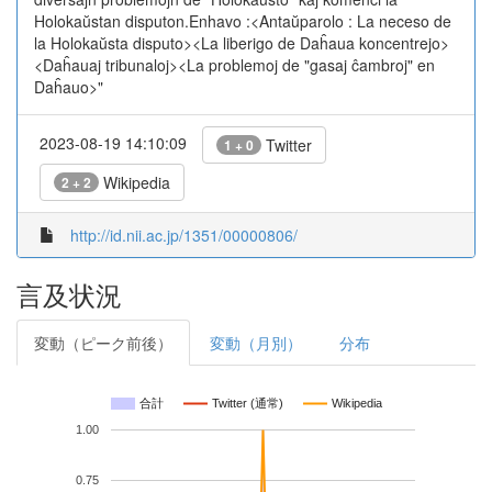
Holokaŭstan disputon.Enhavo :<Antaŭparolo : La neceso de
la Holokaŭsta disputo><La liberigo de Daĥaua koncentrejo>
<Daĥauaj tribunaloj><La problemoj de "gasaj ĉambroj" en
Daĥauo>"
2023-08-19 14:10:09
Twitter
1 + 0
Wikipedia
2 + 2
http://id.nii.ac.jp/1351/00000806/
言及状況
変動（ピーク前後）
変動（月別）
分布
合計
Twitter (通常)
Wikipedia
1.00
0.75