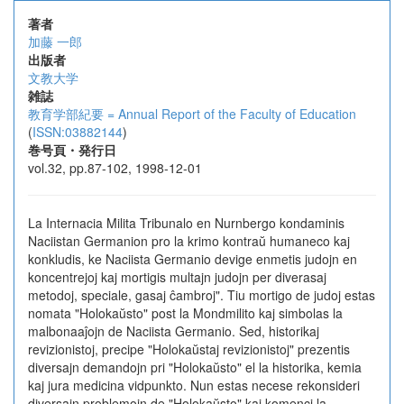
著者
加藤 一郎
出版者
文教大学
雑誌
教育学部紀要 = Annual Report of the Faculty of Education
(
ISSN:03882144
)
巻号頁・発行日
vol.32, pp.87-102, 1998-12-01
La Internacia Milita Tribunalo en Nurnbergo kondaminis
Naciistan Germanion pro la krimo kontraŭ humaneco kaj
konkludis, ke Naciista Germanio devige enmetis judojn en
koncentrejoj kaj mortigis multajn judojn per diverasaj
metodoj, speciale, gasaj ĉambroj". Tiu mortigo de judoj estas
nomata "Holokaŭsto" post la Mondmilito kaj simbolas la
malbonaaĵojn de Naciista Germanio. Sed, historikaj
revizionistoj, precipe "Holokaŭstaj revizionistoj" prezentis
diversajn demandojn pri "Holokaŭsto" el la historika, kemia
kaj jura medicina vidpunkto. Nun estas necese rekonsideri
diversajn problemojn de "Holokaŭsto" kaj komenci la