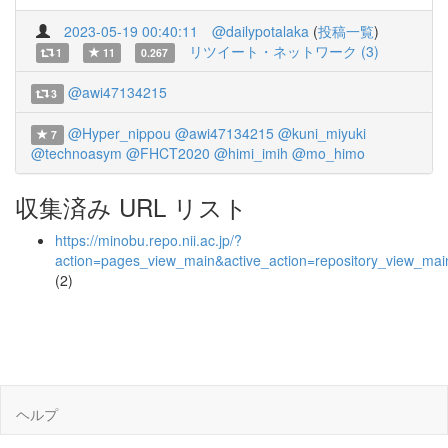
2023-05-19 00:40:11
@dailypotalaka
(
投稿一覧
)
リツイート・ネットワーク (3)
1
11
0.267
@awi47134215
3
@Hyper_nippou
@awi47134215
@kuni_miyuki
7
@technoasym
@FHCT2020
@himi_imih
@mo_himo
収集済み URL リスト
https://minobu.repo.nii.ac.jp/?
action=pages_view_main&active_action=repository_view_ma
(2)
ヘルプ