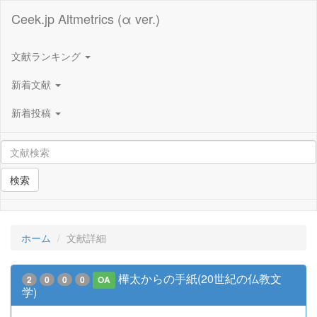
Ceek.jp Altmetrics (α ver.)
文献ランキング
新着文献
新着投稿
検索
ホーム
文献詳細
樺太からの手紙(20世紀の仏教文
2
0
0
0
OA
学)