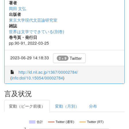
著者
岡田 文弘
出版者
東京大学現代文芸論研究室
雑誌
世界は文学でできている(別巻)
巻号頁・発行日
pp.90-91, 2022-03-25
2023-06-29 14:18:33
Twitter
2 + 9
http://id.nii.ac.jp/1367/00002784/
(
info:doi/10.15054/00002784
)
言及状況
変動（ピーク前後）
変動（月別）
分布
合計
Twitter (通常)
Twitter (RT)
3