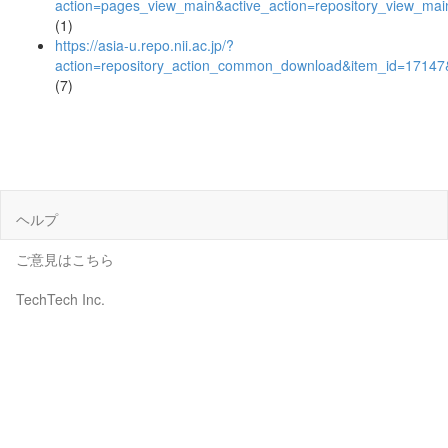
action=pages_view_main&active_action=repository_view_ma
(1)
https://asia-u.repo.nii.ac.jp/?
action=repository_action_common_download&item_id=17147&
(7)
ヘルプ
ご意見はこちら
TechTech Inc.