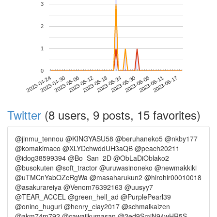
3
2
1
0
2023-06-11
2023-04-24
2023-05-12
2023-05-30
2023-06-17
2023-04-30
2023-05-18
2023-06-05
2023-05-06
2023-05-24
Twitter
(8 users, 9 posts, 15 favorites)
@jinmu_tennou @KINGYASU58 @beruhaneko5 @nkby177
@komakimaco @XLYDchwddUH3aQB @peach20211
@idog38599394 @Bo_San_2D @ObLaDiOblako2
@busokuten @soft_tractor @uruwasinoneko @newmakkiki
@uTMCnYabOZcRgWa @masaharukun2 @hirohir00010018
@asakurareiya @Venom76392163 @uusyy7
@TEAR_ACCEL @green_hell_ad @PurplePearl39
@onino_huguri @henry_clay2017 @schmalkaizen
@akm74m792 @cawaiikumasan @2ed9SmiN94wHR5S