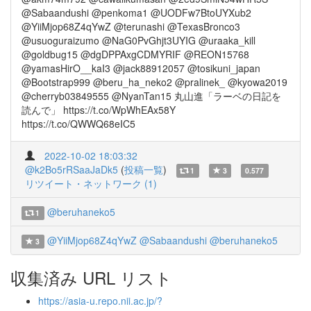
@Sabaandushi @penkoma1 @UODFw7BtoUYXub2
@YiiMjop68Z4qYwZ @terunashi @TexasBronco3
@usuoguraizumo @NaG0PvGhjt3UYIG @uraaka_kill
@goldbug15 @dgDPPAxgCDMYRIF @REON15768
@yamasHirO__kaI3 @jack88912057 @tosikuni_japan
@Bootstrap999 @beru_ha_neko2 @pralinek_ @kyowa2019
@cherryb03849555 @NyanTan15 丸山進「ラーベの日記を
読んで」 https://t.co/WpWhEAx58Y
https://t.co/QWWQ68eIC5
2022-10-02 18:03:32
@k2Bo5rRSaaJaDk5
(
投稿一覧
)
1
3
0.577
リツイート・ネットワーク (1)
@beruhaneko5
1
@YiiMjop68Z4qYwZ
@Sabaandushi
@beruhaneko5
3
収集済み URL リスト
https://asia-u.repo.nii.ac.jp/?