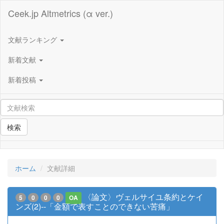
Ceek.jp Altmetrics (α ver.)
文献ランキング
新着文献
新着投稿
検索
ホーム
文献詳細
〈論文〉ヴェルサイユ条約とケイ
5
0
0
0
OA
ンズ(2)--「金額で表すことのできない苦痛」