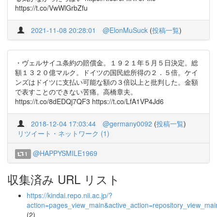
https://t.co/VwWlGrbZfu
2021-11-08 20:28:01
@ElonMuSuck
(
投稿一覧
)
・ヴェルサイユ条約の賠償金。１９２１年５月５日決定。総
額１３２０億マルク。ドイツの国民総所得の２．５倍。ケイ
ンズはドイツに支払い可能な額の３倍以上と批判した。金額
で表すことのできない苦痛。高橋章夫。
https://t.co/8dEDQj7QF3 https://t.co/LfA1VP4Jd6
2018-12-04 17:03:44
@germany0092
(
投稿一覧
)
リツイート・ネットワーク (1)
@HAPPYSMILE1969
1
収集済み URL リスト
https://kindai.repo.nii.ac.jp/?
action=pages_view_main&active_action=repository_view_ma
(2)