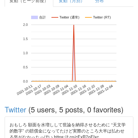
変動（ピーク前後）
変動（月別）
分布
合計
Twitter (通常)
Twitter (RT)
2.0
1.5
1.0
0.5
0.0
2021-11-28
2021-10-11
2021-10-29
2021-11-16
2021-12-04
2021-10-17
2021-11-04
2021-11-22
2021-10-23
2021-11-10
Twitter
(5 users, 5 posts, 0 favorites)
おもしろ 額面を水増しして世論を納得させるために “天文学
的数字” の賠償金になってたけど実際のところ大半は払わせ
る気がなかったっぽい https://t.co/cFxR7oFIxc