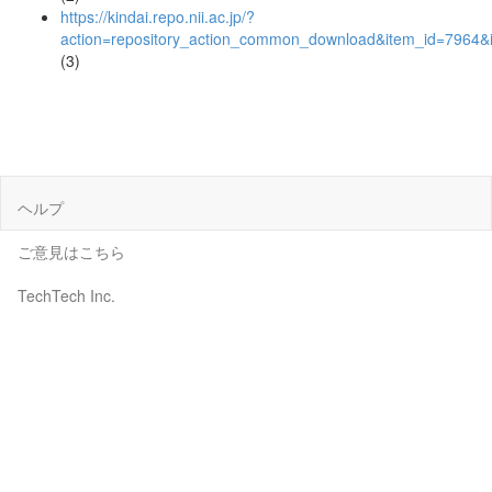
https://kindai.repo.nii.ac.jp/?
action=repository_action_common_download&item_id=7964&i
(3)
ヘルプ
ご意見はこちら
TechTech Inc.