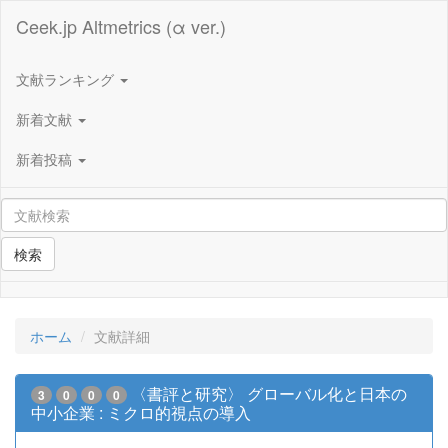
Ceek.jp Altmetrics (α ver.)
文献ランキング
新着文献
新着投稿
検索
ホーム
文献詳細
〈書評と研究〉 グローバル化と日本の
3
0
0
0
中小企業 : ミクロ的視点の導入