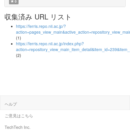
0
収集済み URL リスト
https://ferris.repo.nii.ac.jp/?
action=pages_view_main&active_action=repository_view_ma
(1)
https://ferris.repo.nii.ac.jp/index.php?
action=repository_view_main_item_detail&item_id=239&ite
(2)
ヘルプ
ご意見はこちら
TechTech Inc.