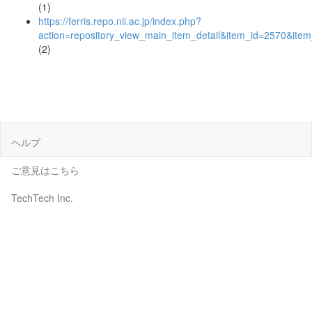
(1)
https://ferris.repo.nii.ac.jp/index.php?
action=repository_view_main_item_detail&item_id=2570&it
(2)
ヘルプ
ご意見はこちら
TechTech Inc.