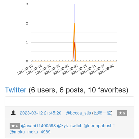
3
2
1
0
2022-08-27
2022-07-10
2022-07-28
2022-08-15
2022-09-02
2022-07-16
2022-08-03
2022-08-21
2022-07-22
2022-08-09
Twitter
(6 users, 6 posts, 10 favorites)
2023-03-12 21:45:20
@becca_stis
(
投稿一覧
)
5
@asahi11400598
@kyk_switch
@nennpahoshii
4
@moku_moku_4989