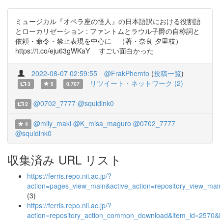
ミュージカル『オペラ座の怪人』の日本語訳における役割語
とローカリゼーション : ファントムとラウル子爵の自称詞と
依頼・命令・禁止表現を中心に （著・奈良 夕里枝）
https://t.co/eju63gWKaY すごい面白かった
2022-08-07 02:59:55
@FrakPhemto
(
投稿一覧
)
リツイート・ネットワーク (2)
3
5
0.707
@0702_7777
@squidink0
2
@mily_maki
@K_misa_maguro
@0702_7777
4
@squidink0
収集済み URL リスト
https://ferris.repo.nii.ac.jp/?
action=pages_view_main&active_action=repository_view_ma
(3)
https://ferris.repo.nii.ac.jp/?
action=repository_action_common_download&item_id=2570&i