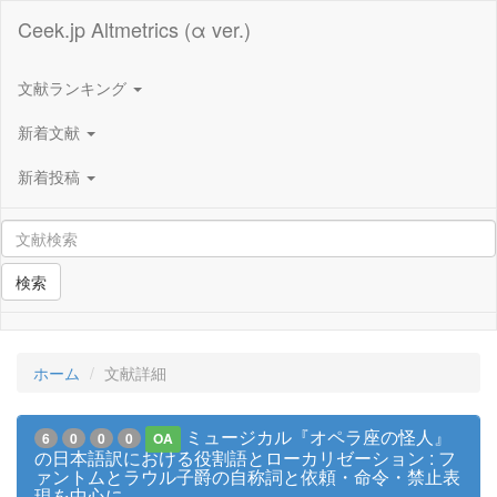
Ceek.jp Altmetrics (α ver.)
文献ランキング
新着文献
新着投稿
検索
ホーム
文献詳細
ミュージカル『オペラ座の怪人』
6
0
0
0
OA
の日本語訳における役割語とローカリゼーション : フ
ァントムとラウル子爵の自称詞と依頼・命令・禁止表
現を中心に