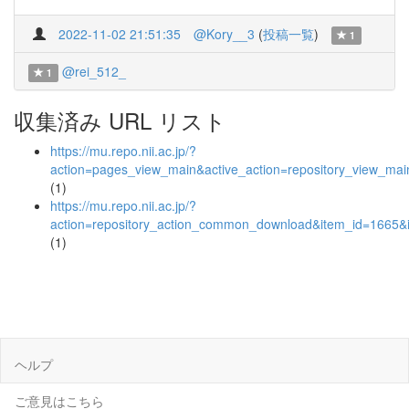
2022-11-02 21:51:35
@Kory__3
(
投稿一覧
)
1
@rei_512_
1
収集済み URL リスト
https://mu.repo.nii.ac.jp/?
action=pages_view_main&active_action=repository_view_ma
(1)
https://mu.repo.nii.ac.jp/?
action=repository_action_common_download&item_id=1665&i
(1)
ヘルプ
ご意見はこちら