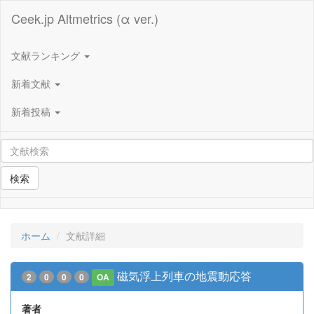
Ceek.jp Altmetrics (α ver.)
文献ランキング
新着文献
新着投稿
検索
ホーム
文献詳細
磁気浮上列車の地震動応答
2
0
0
0
OA
著者