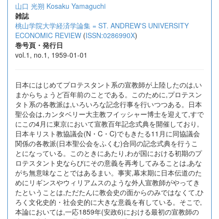
山口 光朔
Kosaku Yamaguchi
雑誌
桃山学院大学経済学論集 = ST. ANDREW'S UNIVERSITY
ECONOMIC REVIEW
(
ISSN:0286990X
)
巻号頁・発行日
vol.1, no.1, 1959-01-01
日本にはじめてプロテスタント系の宣教師が上陸したのは,い
まからちょうど百年前のことである。このために,プロテスン
タト系の各教派は,いろいろな記念行事を行いつつある。日本
聖公会は,カンタベリー大主教フイッシャー博士を迎えて,すで
にこの4月に東京において宣教百年記念式典を開催しており,
日本キリスト教協議会(N・C・C)でもきたる11月に同協議会
関係の各教派(日本聖公会をふくむ)合同の記念式典を行うこ
とになっている。このときにあたり,わが国における初期のプ
ロテスタント史ならびにその意義を再考してみることは,あな
がち無意味なことではあるまい。事実,幕末期に日本伝道のた
めにリギンスやウィリアムスのような外人宣教師がやってき
たということは,ただたんに教会史の面からのみではなくて,ひ
ろく文化史的・社会史的に大きな意義を有している。そこで,
本論においては,一応1859年(安政6)における最初の宣教師の