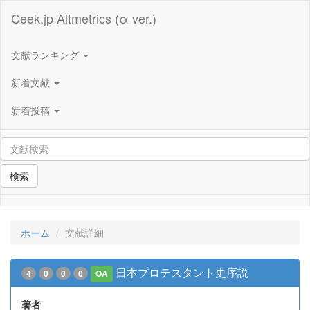
Ceek.jp Altmetrics (α ver.)
文献ランキング
新着文献
新着投稿
検索
ホーム
文献詳細
日本プロテスタント史序説
4
0
0
0
OA
著者