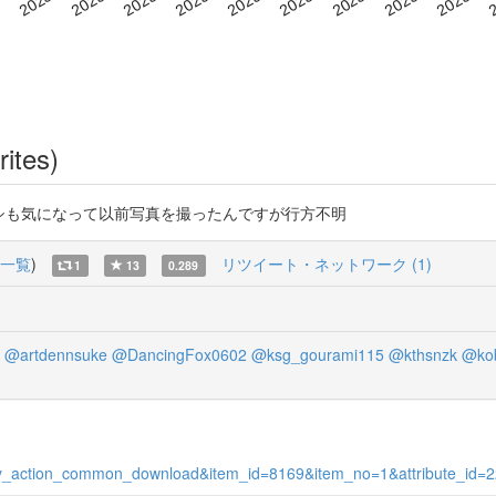
rites)
、ワタシも気になって以前写真を撮ったんですが行方不明
一覧
)
リツイート・ネットワーク (1)
1
13
0.289
@artdennsuke
@DancingFox0602
@ksg_gourami115
@kthsnzk
@ko
itory_action_common_download&item_id=8169&item_no=1&attribute_id=2