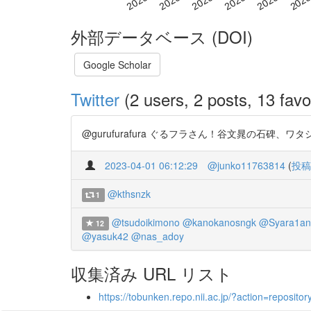
外部データベース (DOI)
Google Scholar
Twitter
(2 users, 2 posts, 13 favo
@gurufurafura ぐるフラさん！谷文晁の石碑
2023-04-01 06:12:29
@junko11763814
(
投稿
@kthsnzk
1
@tsudoikimono
@kanokanosngk
@Syara1an
12
@yasuk42
@nas_adoy
収集済み URL リスト
https://tobunken.repo.nii.ac.jp/?action=repos