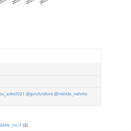
bu_suke2021
@gurufurafura
@nishida_nahoko
2&file_no=1
(2)