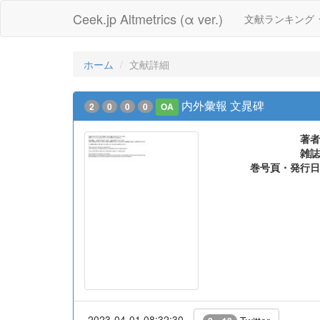
Ceek.jp Altmetrics (α ver.)
文献ランキング
ホーム
文献詳細
内外彙報 文晁碑
2
0
0
0
OA
著者
雑誌
巻号頁・発行日
2023-04-01 08:32:30