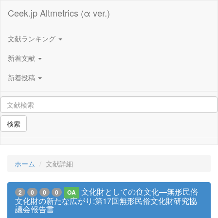
Ceek.jp Altmetrics (α ver.)
文献ランキング
新着文献
新着投稿
検索
ホーム
文献詳細
文化財としての食文化―無形民俗
2
0
0
0
OA
文化財の新たな広がり:第17回無形民俗文化財研究協
議会報告書