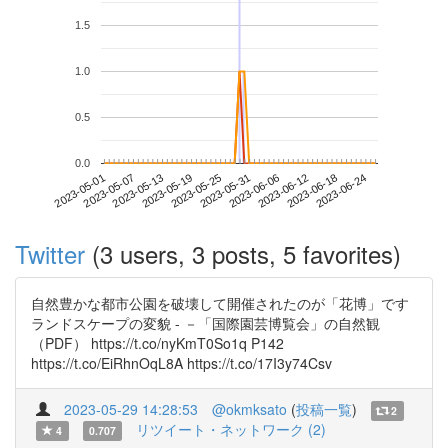
1.5
1.0
0.5
0.0
2023-06-18
2023-05-01
2023-05-19
2023-06-06
2023-06-24
2023-05-07
2023-05-25
2023-06-12
2023-05-13
2023-05-31
Twitter
(3 users, 3 posts, 5 favorites)
自然豊かな都市公園を破壊して開催されたのが「花博」です
ランドスケープの変貌 - －「国際園芸博覧会」の自然観
（PDF） https://t.co/nyKmT0So1q P142
https://t.co/EiRhnOqL8A https://t.co/17I3y74Csv
2023-05-29 14:28:53
@okmksato
(
投稿一覧
)
2
リツイート・ネットワーク (2)
4
0.707