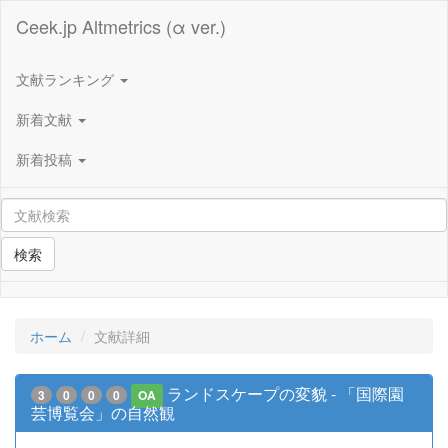
Ceek.jp Altmetrics (α ver.)
文献ランキング
新着文献
新着投稿
検索
ホーム
文献詳細
ランドスケープの変貌 - 「国際園
3
0
0
0
OA
芸博覧会」の自然観