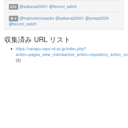
@sakana20001
@terumi_satoh
2
@hajimetenoasoko
@sakana20001
@yossy2229
4
@terumi_satoh
収集済み URL リスト
https://narapu.repo.nii.ac.jp/index.php?
action=pages_view_main&active_action=repository_action_
(3)