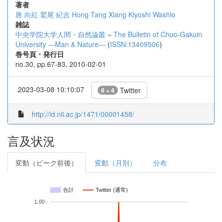
著者
唐 向紅
鷲尾 紀吉
Hong Tang Xiang
Kiyoshi Washio
雑誌
中央学院大学人間・自然論叢 = The Bulletin of Chuo-Gakuin
University ―Man & Nature―
(
ISSN:13409506
)
巻号頁・発行日
no.30, pp.67-83, 2010-02-01
2023-03-08 10:10:07
Twitter
8 + 4
http://id.nii.ac.jp/1471/00001458/
言及状況
変動（ピーク前後）
変動（月別）
分布
合計
Twitter (通常)
1.00