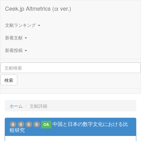
Ceek.jp Altmetrics (α ver.)
文献ランキング
新着文献
新着投稿
検索
ホーム
文献詳細
中国と日本の数字文化における比
8
0
0
0
OA
較研究