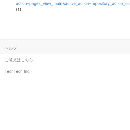
action=pages_view_main&active_action=repository_action_
(1)
ヘルプ
ご意見はこちら
TechTech Inc.