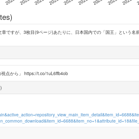
tes)
KvSzZOYlGQ ↑長い文章ですが、3枚目(9ページ)あたりに、日本国内での「国
ttps://t.co/1uL6ffb4ob
覧
)
w_main&active_action=repository_view_main_item_detail&item_id=6688
_action_common_download&item_id=6688&item_no=1&attribute_id=18&fil