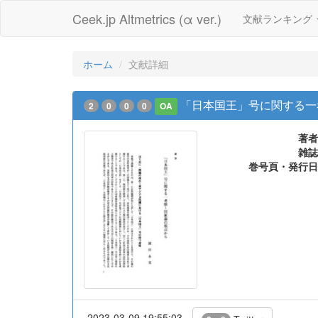
Ceek.jp Altmetrics (α ver.)
文献ランキング
ホーム
文献詳細
「日本国王」号に関する一考
2
0
0
0
OA
著者
雑誌
巻号頁・発行日
2023-03-09 19:55:03