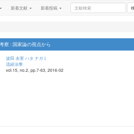
新着文献
新着投稿
察 : 国家論の視点から
波田 永実
ハタ ナガミ
流経法學
vol.15, no.2, pp.7-63, 2016-02