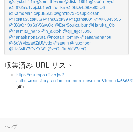
@crystal_14n
@den_thieves
@disk_1981
@four_meyui
@h672aic1vbjxkb1
@hironika
@I0BQvE06zo85iU6
@KamoMan
@pB85M30wgnzrb7x
@supiclosan
@TokitaSuzakuG
@4hs02ok39
@aganai001
@Aki0343555
@BX8Q4OaSaVX9wGd
@EterSoulcalibur
@Haruka_Ob
@hatimitu_nano
@h_akitoh
@kiji_tiger5638
@nanashinonayuta
@nogtan_tommy
@saitamananbu
@SeWM82adZjUMvd5
@sts0m
@typehoon
@Uo6ylfY7CvYX68i
@vpOL9atVkiV7eoQ
収集済み URL リスト
https://rku.repo.nii.ac.jp/?
action=repository_action_common_download&item_id=6868&i
(40)
ヘルプ