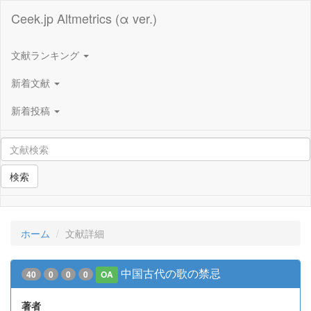
Ceek.jp Altmetrics (α ver.)
文献ランキング
新着文献
新着投稿
検索
ホーム
文献詳細
中国古代の歌の禁忌
40
0
0
0
OA
著者