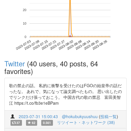
20
10
0
2023-08-20
2023-07-03
2023-07-21
2023-08-08
2023-08-26
2023-07-09
2023-07-27
2023-08-14
2023-07-15
2023-08-02
Twitter
(40 users, 40 posts, 64
favorites)
歌の禁止の話。 私的に衝撃を受けたのはFGOの始皇帝の話だ
ったな。 あれで、気になって論文調べたもの。 思い出したの
でリンクだけ張っておこう。 中国古代の歌の禁忌 富田美智
江 https://t.co/fb3e1eBPam
2023-07-31 15:00:43
@hokubukyuushuu
(
投稿一覧
)
リツイート・ネットワーク (38)
37
62
0.561