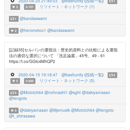
2020-04-25 21:49:03
@bashunity
(
投稿一覧
)
1
リツイート・ネットワーク (1)
2
0.707
@kandaswami
1
@herometoo1
@kandaswami
2
[記録35]セルパンの運指法：歴史的資料との比較による運指
法の適切な選択について 「洗足論叢」45号、49 - 61
https://t.co/GGtc4MhQP2
2020-04-15 19:18:47
@bashunity
(
投稿一覧
)
5
リツイート・ネットワーク (5)
5
0.600
@Mototch64
@nohnashi1
@sght
@dakiyamasan
5
@tengoto
@dakiyamasan
@liljemusik
@Mototch64
@tengoto
5
@t_shirasawa