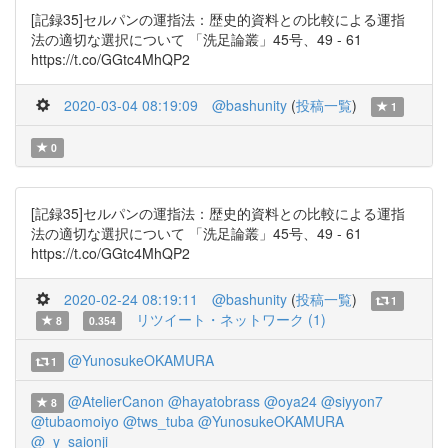
[記録35]セルパンの運指法：歴史的資料との比較による運指
法の適切な選択について 「洗足論叢」45号、49 - 61
https://t.co/GGtc4MhQP2
2020-03-04 08:19:09
@bashunity
(
投稿一覧
)
1
0
[記録35]セルパンの運指法：歴史的資料との比較による運指
法の適切な選択について 「洗足論叢」45号、49 - 61
https://t.co/GGtc4MhQP2
2020-02-24 08:19:11
@bashunity
(
投稿一覧
)
1
リツイート・ネットワーク (1)
8
0.354
@YunosukeOKAMURA
1
@AtelierCanon
@hayatobrass
@oya24
@siyyon7
8
@tubaomoiyo
@tws_tuba
@YunosukeOKAMURA
@_y_saionji