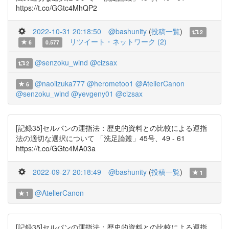
https://t.co/GGtc4MhQP2
2022-10-31 20:18:50
@bashunity
(
投稿一覧
)
2
リツイート・ネットワーク (2)
6
0.577
@senzoku_wind
@cizsax
2
@naoiizuka777
@herometoo1
@AtelierCanon
6
@senzoku_wind
@yevgeny01
@cizsax
[記録35]セルパンの運指法：歴史的資料との比較による運指
法の適切な選択について 「洗足論叢」45号、49 - 61
https://t.co/GGtc4MA03a
2022-09-27 20:18:49
@bashunity
(
投稿一覧
)
1
@AtelierCanon
1
[記録35]セルパンの運指法：歴史的資料との比較による運指