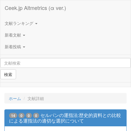
Ceek.jp Altmetrics (α ver.)
文献ランキング
新着文献
新着投稿
検索
ホーム
文献詳細
セルパンの運指法:歴史的資料との比較
14
0
0
0
による運指法の適切な選択について