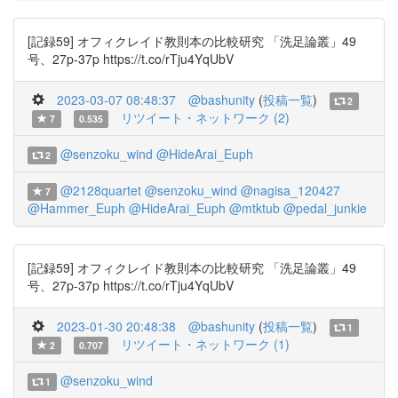
[記録59] オフィクレイド教則本の比較研究 「洗足論叢」49
号、27p-37p https://t.co/rTju4YqUbV
2023-03-07 08:48:37
@bashunity
(
投稿一覧
)
2
リツイート・ネットワーク (2)
7
0.535
@senzoku_wind
@HideArai_Euph
2
@2128quartet
@senzoku_wind
@nagisa_120427
7
@Hammer_Euph
@HideArai_Euph
@mtktub
@pedal_junkie
[記録59] オフィクレイド教則本の比較研究 「洗足論叢」49
号、27p-37p https://t.co/rTju4YqUbV
2023-01-30 20:48:38
@bashunity
(
投稿一覧
)
1
リツイート・ネットワーク (1)
2
0.707
@senzoku_wind
1