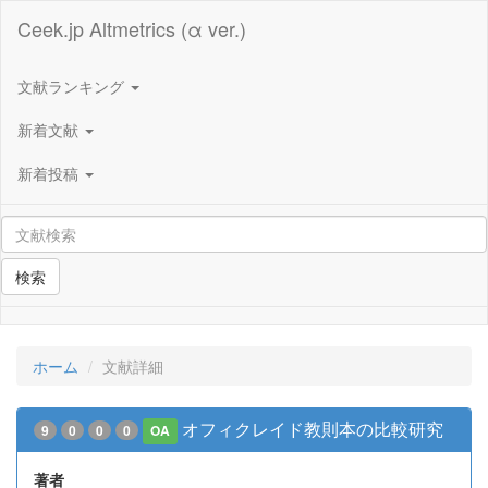
Ceek.jp Altmetrics (α ver.)
文献ランキング
新着文献
新着投稿
検索
ホーム
文献詳細
オフィクレイド教則本の比較研究
9
0
0
0
OA
著者