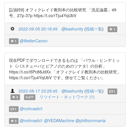
[記録59] オフィクレイド教則本の比較研究 「洗足論叢」49
号、27p-37p https://t.co/rTju4YqUbV
2022-09-05 20:18:49
@bashunity
(
投稿一覧
)
1
@AtelierCanon
1
現在PDFでダウンロードできるものは 「パウル・ヒンデミッ
ト《バスチューバとピアノのためのソナタ》の分析」
https://t.co/i5Pc88JdXx 「オフィクレイド教則本の比較研究」
https://t.co/rTju4YqUbV です。併せてご覧ください。
2022-08-17 23:29:45
@bashunity
(
投稿一覧
)
1
リツイート・ネットワーク (1)
3
0.577
@nohnashi1
1
@nohnashi1
@VEDAMachine
@philhornmania
3