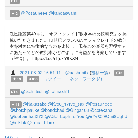
1
@Posauneee
@kandaswami
2
洗足論叢第49号に「オフィクレイド教則本の比較研究」を掲
載いただきました。19世紀フランスのオフィクレイドの教則
本を対象に特徴的なものを比較し、現在この楽器を習得する
にあたってどの教則本がどのように有益かを考察しています
（誰得）。 https://t.co/rTju4Y8KXN
2021-03-02 16:51:11
@bashunity
(
投稿一覧
)
3
リツイート・ネットワーク (3)
13
0.000
@tsch_tsch
@nohnashi1
3
@Nakazako
@Kyo6_17ryo_sax
@Posauneee
12
@shoichipauke
@bondchad
@Ginga103
@cotekana
@tophamhatt373
@ASU_EuphForYou
@eYvX5i9Qmi9UgFd
@mikiok
@Tuba_Libre