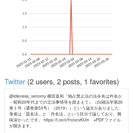
1.5
1.0
0.5
0.0
2023-03-20
2023-01-31
2023-02-18
2023-03-08
2023-03-26
2023-02-06
2023-02-24
2023-03-14
2023-02-12
2023-03-02
Twitter
(2 users, 2 posts, 1 favorites)
@idleness_venomy 横田直和『独占禁止法の法令名は件名か
－昭和20年代までの立法事情等を踏まえて』（白鷗法学第26
巻１号（通巻第53号）（2019））という論文がありました。
筆者は「題名法」と「件名法」という区分で論じており、興
味深かったです。 https://t.co/oYncxcvKUm ※PDFファイル
が開きます。