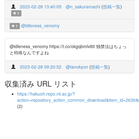
2023-02-28 13:40:05
@n_sakuramachi
(
投稿一覧
)
1
@idleness_venomy
1
@idleness_venomy https://t.co/okgqbmlv80 独禁法はちょっ
と特殊なんですよね
2023-02-28 09:20:52
@tanokyon
(
投稿一覧
)
収集済み URL リスト
https://hakuoh.repo.nii.ac.jp/?
action=repository_action_common_download&item_id=2630&i
(2)