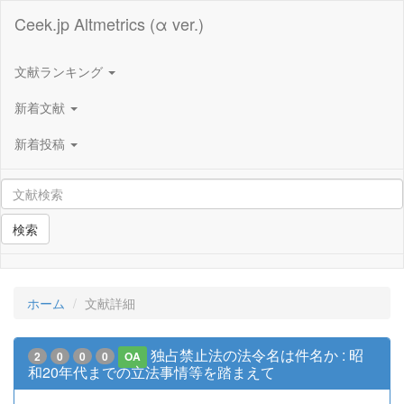
Ceek.jp Altmetrics (α ver.)
文献ランキング
新着文献
新着投稿
検索
ホーム
文献詳細
独占禁止法の法令名は件名か : 昭
2
0
0
0
OA
和20年代までの立法事情等を踏まえて