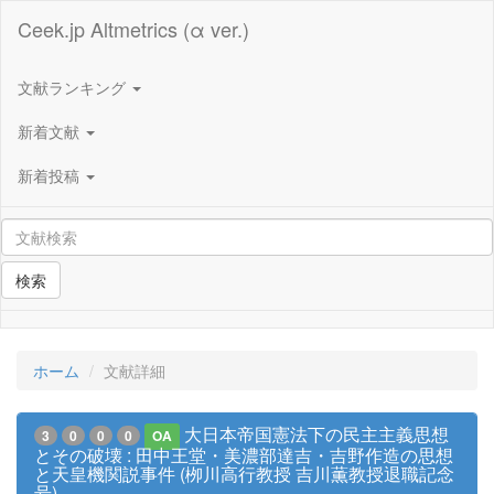
Ceek.jp Altmetrics (α ver.)
文献ランキング
新着文献
新着投稿
検索
ホーム
文献詳細
大日本帝国憲法下の民主主義思想
3
0
0
0
OA
とその破壊 : 田中王堂・美濃部達吉・吉野作造の思想
と天皇機関説事件 (栁川高行教授 吉川薫教授退職記念
号)