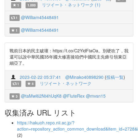
リツイート・ネットワーク (1)
1
1.000
@William45448491
1
@William45448491
1
戰前日本的民主破壞：https://t.co/C2YidFtaOa。別硬吹了，我
還可以說中華民國35年國大修憲後咱們中國民主先鋒引領東亞
細亞了。
2023-02-22 05:37:41
@Minako40898290
(
投稿一覧
)
リツイート・ネットワーク
1
4
@taMwl62Nt4hUqK8
@FluteRex
@mvsn15
3
収集済み URL リスト
https://hakuoh.repo.nii.ac.jp/?
action=repository_action_common_download&item_id=2728&i
(2)