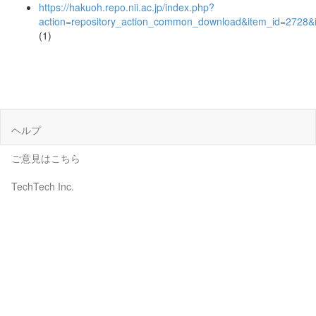
https://hakuoh.repo.nii.ac.jp/index.php?
action=repository_action_common_download&item_id=2728&i
(1)
ヘルプ
ご意見はこちら
TechTech Inc.