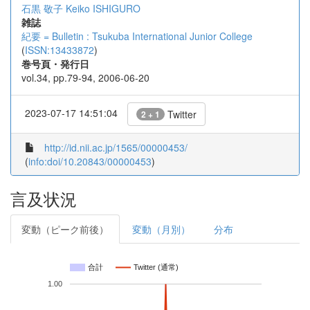
石黒 敬子
Keiko ISHIGURO
雑誌
紀要 = Bulletin : Tsukuba International Junior College
(
ISSN:13433872
)
巻号頁・発行日
vol.34, pp.79-94, 2006-06-20
2023-07-17 14:51:04
Twitter
2 + 1
http://id.nii.ac.jp/1565/00000453/
(
info:doi/10.20843/00000453
)
言及状況
変動（ピーク前後）
変動（月別）
分布
合計
Twitter (通常)
1.00