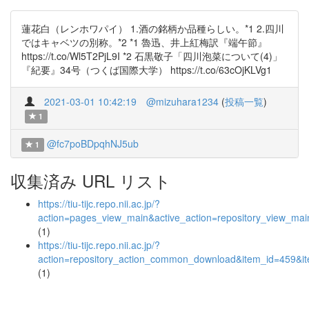
蓮花白（レンホワパイ） 1.酒の銘柄か品種らしい。*1 2.四川
ではキャベツの別称。*2 *1 魯迅、井上紅梅訳『端午節』
https://t.co/Wl5T2PjL9I *2 石黒敬子「四川泡菜について(4)」
『紀要』34号（つくば国際大学） https://t.co/63cOjKLVg1
2021-03-01 10:42:19
@mizuhara1234
(
投稿一覧
)
1
@fc7poBDpqhNJ5ub
1
収集済み URL リスト
https://tiu-tijc.repo.nii.ac.jp/?
action=pages_view_main&active_action=repository_view_ma
(1)
https://tiu-tijc.repo.nii.ac.jp/?
action=repository_action_common_download&item_id=459&it
(1)