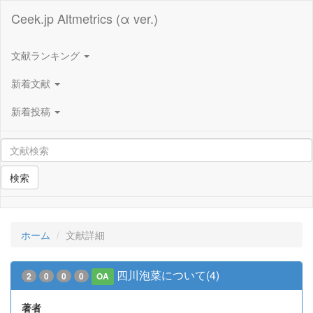
Ceek.jp Altmetrics (α ver.)
文献ランキング
新着文献
新着投稿
検索
ホーム
文献詳細
四川泡菜について(4)
2
0
0
0
OA
著者