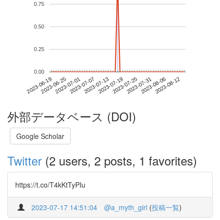
0.75
0.50
0.25
0.00
2023-08-06
2023-06-19
2023-07-07
2023-07-25
2023-08-12
2023-06-25
2023-07-13
2023-07-31
2023-07-01
2023-07-19
外部データベース (DOI)
Google Scholar
Twitter
(2 users, 2 posts, 1 favorites)
https://t.co/T4kKtTyPIu
2023-07-17 14:51:04
@a_myth_girl
(
投稿一覧
)