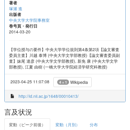
著者
塚瀬 進
出版者
中央大学大学院事務室
巻号頁・発行日
2014-03-20
【学位授与の要件】中央大学学位規則第4条第2項【論文審査
委員主査】川越 泰博 (中央大学文学部教授)【論文審査委員副
査】妹尾 達彦 (中央大学文学部教授), 新免 康 (中央大学文学
部教授), 江夏 由樹 (一橋大学大学院経済学研究科教授)
2023-04-25 11:07:08
Wikipedia
4 + 1
http://id.nii.ac.jp/1648/00010413/
言及状況
変動（ピーク前後）
変動（月別）
分布