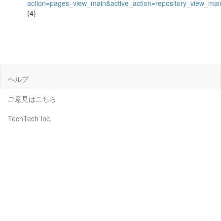
action=pages_view_main&active_action=repository_view_ma
(4)
ヘルプ
ご意見はこちら
TechTech Inc.