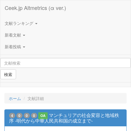
Ceek.jp Altmetrics (α ver.)
文献ランキング
新着文献
新着投稿
検索
ホーム
文献詳細
マンチュリアの社会変容と地域秩
4
0
0
0
OA
序 -明代から中華人民共和国の成立まで-