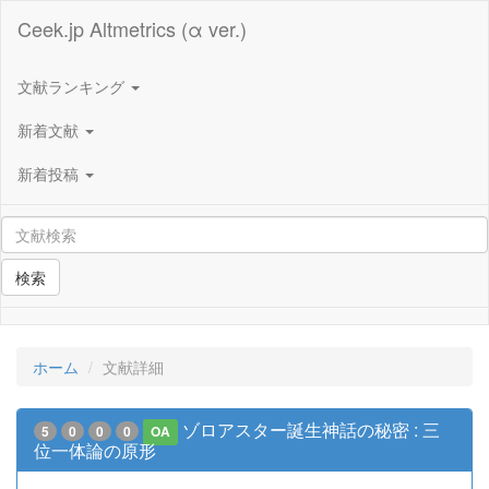
Ceek.jp Altmetrics (α ver.)
文献ランキング
新着文献
新着投稿
検索
ホーム
文献詳細
ゾロアスター誕生神話の秘密 : 三
5
0
0
0
OA
位一体論の原形