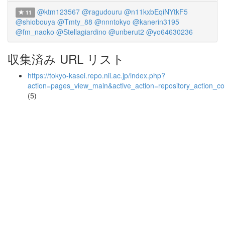
@ktm123567
@ragudouru
@n11kxbEqiNYtkF5
11
@shiobouya
@Tmty_88
@nnntokyo
@kanerin3195
@fm_naoko
@Stellagiardino
@unberut2
@yo64630236
収集済み URL リスト
https://tokyo-kasei.repo.nii.ac.jp/index.php?
action=pages_view_main&active_action=repository_action_
(5)