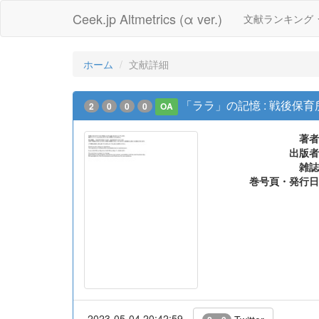
Ceek.jp Altmetrics (α ver.)
文献ランキング
ホーム
文献詳細
「ララ」の記憶 : 戦後保
2
0
0
0
OA
著者
出版者
雑誌
巻号頁・発行日
2023-05-04 20:42:59