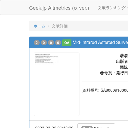
Ceek.jp Altmetrics (α ver.)
文献ランキング
ホーム
文献詳細
Mid-Infrared Asteroid Surv
2
0
0
0
OA
著者
出版者
雑誌
巻号頁・発行日
資料番号: SA800091000
2023-03-22 06:13:29