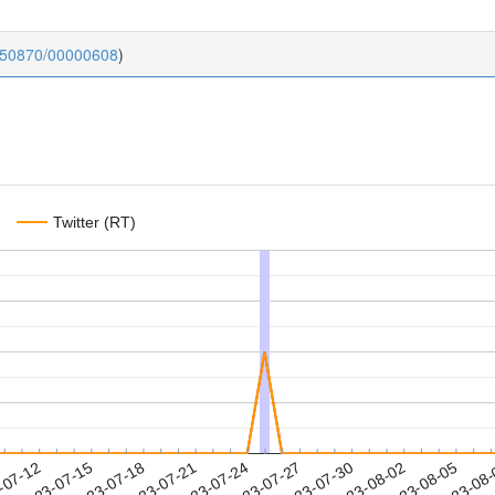
0.50870/00000608
)
Twitter (RT)
2023-08-02
2023-08-05
2023-08
-07-12
2
2023-07-15
2023-07-18
2023-07-21
2023-07-24
2023-07-27
2023-07-30