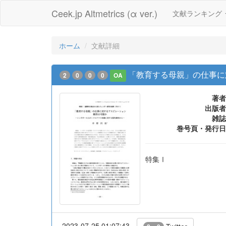
Ceek.jp Altmetrics (α ver.)
文献ランキング
ホーム
文献詳細
「教育する母親」の仕事に
2
0
0
0
OA
著者
出版者
雑誌
巻号頁・発行日
特集Ⅰ
2023-07-25 01:07:43