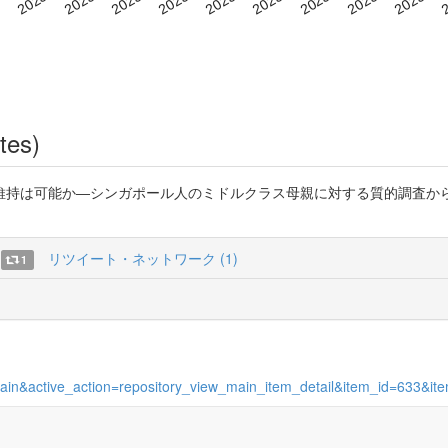
tes)
持は可能か―シンガポール人のミドルクラス母親に対する質的調査から―
リツイート・ネットワーク (1)
1
w_main&active_action=repository_view_main_item_detail&item_id=633