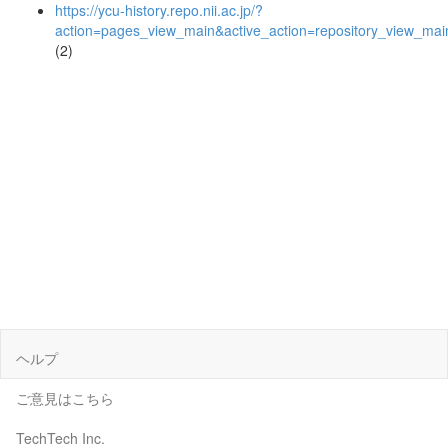
https://ycu-history.repo.nii.ac.jp/?
action=pages_view_main&active_action=repository_view_ma
(2)
ヘルプ
ご意見はこちら
TechTech Inc.