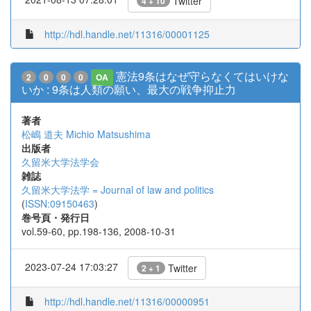
Twitter
4 + 10
http://hdl.handle.net/11316/00001125
憲法9条はなぜ守らなくてはいけな
2
0
0
0
OA
いか : 9条は人類の願い、最大の戦争抑止力
著者
松嶋 道夫
Michio Matsushima
出版者
久留米大学法学会
雑誌
久留米大学法学 = Journal of law and politics
(
ISSN:09150463
)
巻号頁・発行日
vol.59-60, pp.198-136, 2008-10-31
2023-07-24 17:03:27
Twitter
2 + 1
http://hdl.handle.net/11316/00000951