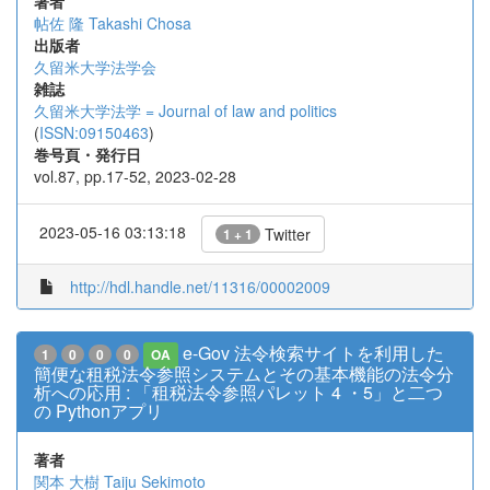
著者
帖佐 隆
Takashi Chosa
出版者
久留米大学法学会
雑誌
久留米大学法学 = Journal of law and politics
(
ISSN:09150463
)
巻号頁・発行日
vol.87, pp.17-52, 2023-02-28
2023-05-16 03:13:18
Twitter
1 + 1
http://hdl.handle.net/11316/00002009
e-Gov 法令検索サイトを利用した
1
0
0
0
OA
簡便な租税法令参照システムとその基本機能の法令分
析への応用 : 「租税法令参照パレット 4 ・5」と二つ
の Pythonアプリ
著者
関本 大樹
Taiju Sekimoto