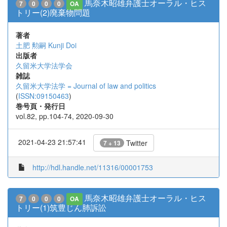
馬奈木昭雄弁護士オーラル・ヒス
7
0
0
0
OA
トリー(2)廃棄物問題
著者
土肥 勲嗣
Kunji Doi
出版者
久留米大学法学会
雑誌
久留米大学法学 = Journal of law and politics
(
ISSN:09150463
)
巻号頁・発行日
vol.82, pp.104-74, 2020-09-30
2021-04-23 21:57:41
Twitter
7 + 13
http://hdl.handle.net/11316/00001753
馬奈木昭雄弁護士オーラル・ヒス
7
0
0
0
OA
トリー(1)筑豊じん肺訴訟