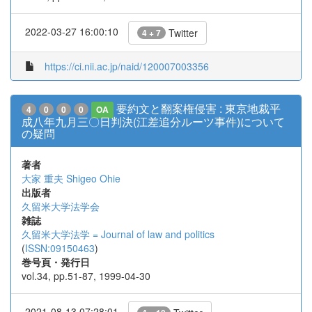
2022-03-27 16:00:10
Twitter
4 + 7
https://ci.nii.ac.jp/naid/120007003356
要約文と翻案権侵害 : 東京地裁平
4
0
0
0
OA
成八年九月三〇日判決(江差追分ルーツ事件)について
の疑問
著者
大家 重夫
Shigeo Ohie
出版者
久留米大学法学会
雑誌
久留米大学法学 = Journal of law and politics
(
ISSN:09150463
)
巻号頁・発行日
vol.34, pp.51-87, 1999-04-30
2021-08-13 07:28:01