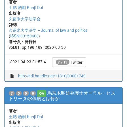
著者
土肥 勲嗣
Kunji Doi
出版者
久留米大学法学会
雑誌
久留米大学法学 = Journal of law and politics
(
ISSN:09150463
)
巻号頁・発行日
vol.81, pp.196-169, 2020-03-30
2021-04-23 21:57:41
Twitter
7 + 13
http://hdl.handle.net/11316/00001749
馬奈木昭雄弁護士オーラル・ヒス
7
0
0
0
OA
トリー(3)水俣病とは何か
著者
土肥 勲嗣
Kunji Doi
出版者