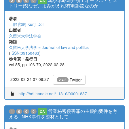
馬奈木昭雄弁護士オーラル・ヒス
2
0
0
0
OA
トリー(5)なぜ、よみがえれ!有明訴訟なのか
著者
土肥 勲嗣
Kunji Doi
出版者
久留米大学法学会
雑誌
久留米大学法学 = Journal of law and politics
(
ISSN:09150463
)
巻号頁・発行日
vol.85, pp.106-70, 2022-02-28
2022-03-24 07:09:27
Twitter
2 + 3
http://hdl.handle.net/11316/00001887
営業秘密侵害罪の主観的要件を考
1
0
0
0
OA
える : NHK事件を題材として