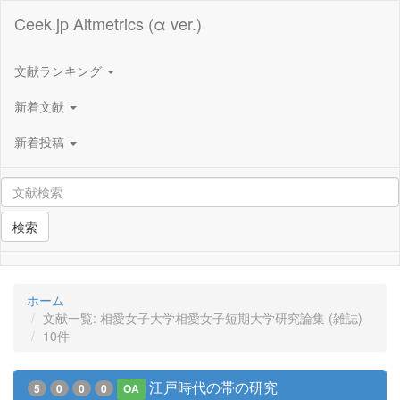
Ceek.jp Altmetrics (α ver.)
文献ランキング
新着文献
新着投稿
検索
ホーム
文献一覧: 相愛女子大学相愛女子短期大学研究論集 (雑誌)
10件
江戸時代の帯の研究
5
0
0
0
OA