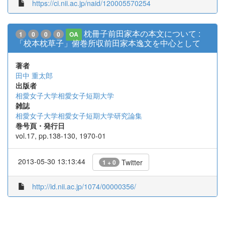
https://ci.nii.ac.jp/naid/120005570254
枕冊子前田家本の本文について :
1
0
0
0
OA
「校本枕草子」俯巻所収前田家本逸文を中心として
著者
田中 重太郎
出版者
相愛女子大学相愛女子短期大学
雑誌
相愛女子大学相愛女子短期大学研究論集
巻号頁・発行日
vol.17, pp.138-130, 1970-01
2013-05-30 13:13:44
Twitter
1 + 0
http://id.nii.ac.jp/1074/00000356/