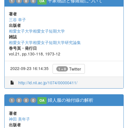
平家物語と修羅能について
1
0
0
0
OA
著者
三谷 幸子
出版者
相愛女子大学相愛女子短期大学
雑誌
相愛女子大学相愛女子短期大学研究論集
巻号頁・発行日
vol.21, pp.130-118, 1973-12
2022-09-23 16:14:35
Twitter
1 + 0
http://id.nii.ac.jp/1074/00000411/
婦人服の袖付線の解析
1
0
0
0
OA
著者
神田 美年子
出版者