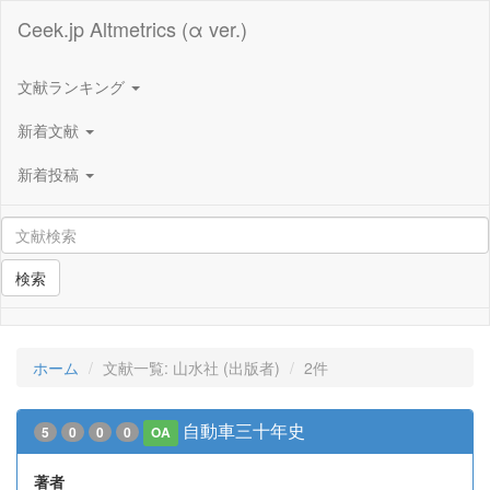
Ceek.jp Altmetrics (α ver.)
文献ランキング
新着文献
新着投稿
検索
ホーム
文献一覧: 山水社 (出版者)
2件
自動車三十年史
5
0
0
0
OA
著者