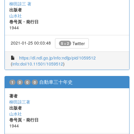
柳田諒三 著
出版者
山水社
巻号頁・発行日
1944
2021-01-25 00:03:48
Twitter
5 + 2
https://dl.ndl.go.jp/info:ndljp/pid/1059512
(
info:doi/10.11501/1059512
)
自動車三十年史
1
0
0
0
著者
柳田諒三著
出版者
山水社
巻号頁・発行日
1944