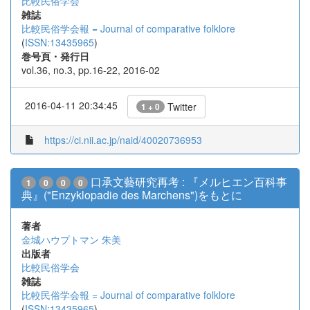
比較民俗学会
雑誌
比較民俗学会報 = Journal of comparative folklore
(
ISSN:13435965
)
巻号頁・発行日
vol.36, no.3, pp.16-22, 2016-02
2016-04-11 20:34:45
Twitter
1 + 0
https://ci.nii.ac.jp/naid/40020736953
口承文藝研究再考 : 『メルヒエン百科事
1
0
0
0
典』("Enzyklopadie des Marchens")をもとに
著者
金城ハウプトマン 朱美
出版者
比較民俗学会
雑誌
比較民俗学会報 = Journal of comparative folklore
(
ISSN:13435965
)