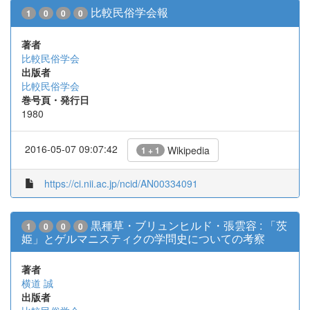
比較民俗学会報
1
0
0
0
著者
比較民俗学会
出版者
比較民俗学会
巻号頁・発行日
1980
2016-05-07 09:07:42
Wikipedia
1 + 1
https://ci.nii.ac.jp/ncid/AN00334091
黒種草・ブリュンヒルド・張雲容 : 「茨
1
0
0
0
姫」とゲルマニスティクの学問史についての考察
著者
横道 誠
出版者