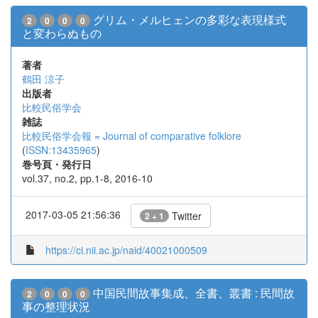
グリム・メルヒェンの多彩な表現様式
2
0
0
0
と変わらぬもの
著者
鶴田 涼子
出版者
比較民俗学会
雑誌
比較民俗学会報 = Journal of comparative folklore
(
ISSN:13435965
)
巻号頁・発行日
vol.37, no.2, pp.1-8, 2016-10
2017-03-05 21:56:36
Twitter
2 + 1
https://ci.nii.ac.jp/naid/40021000509
中国民間故事集成、全書、叢書 : 民間故
2
0
0
0
事の整理状況