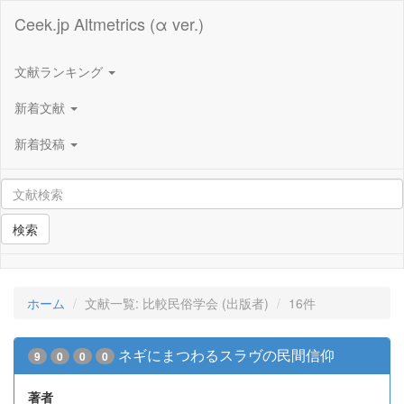
Ceek.jp Altmetrics (α ver.)
文献ランキング
新着文献
新着投稿
検索
ホーム
文献一覧: 比較民俗学会 (出版者)
16件
ネギにまつわるスラヴの民間信仰
9
0
0
0
著者