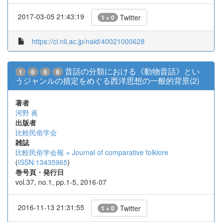
2017-03-05 21:43:19
Twitter
1 + 0
https://ci.nii.ac.jp/naid/40021000628
昔話の分類における《動物昔話》とい
1
0
0
0
うジャンルの措定をめぐる西洋思想の一般的背景(2)
著者
河野 眞
出版者
比較民俗学会
雑誌
比較民俗学会報 = Journal of comparative folklore
(
ISSN:13435965
)
巻号頁・発行日
vol.37, no.1, pp.1-5, 2016-07
2016-11-13 21:31:55
Twitter
1 + 0