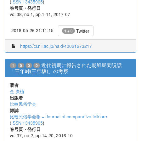
(
ISSN:13435965
)
巻号頁・発行日
vol.38, no.1, pp.1-11, 2017-07
2018-05-26 21:11:15
Twitter
1 + 0
https://ci.nii.ac.jp/naid/40021273217
近代初期に報告された朝鮮民間説話
1
0
0
0
「三年峠(三年坂)」の考察
著者
金 廣植
出版者
比較民俗学会
雑誌
比較民俗学会報 = Journal of comparative folklore
(
ISSN:13435965
)
巻号頁・発行日
vol.37, no.2, pp.14-20, 2016-10