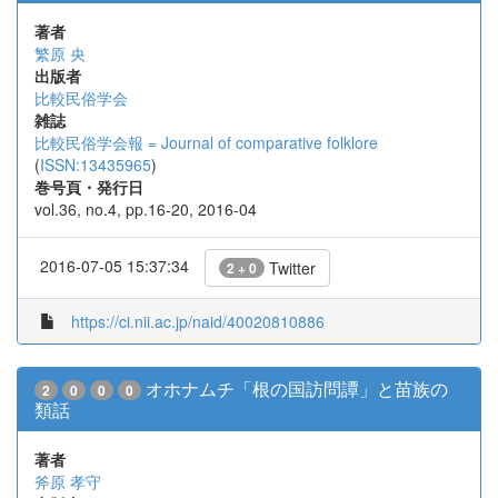
著者
繁原 央
出版者
比較民俗学会
雑誌
比較民俗学会報 = Journal of comparative folklore
(
ISSN:13435965
)
巻号頁・発行日
vol.36, no.4, pp.16-20, 2016-04
2016-07-05 15:37:34
Twitter
2 + 0
https://ci.nii.ac.jp/naid/40020810886
オホナムチ「根の国訪問譚」と苗族の
2
0
0
0
類話
著者
斧原 孝守