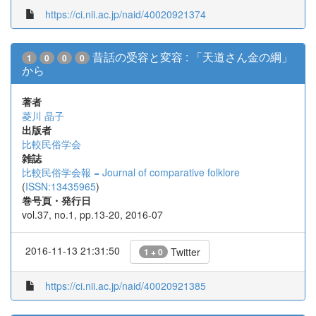
https://ci.nii.ac.jp/naid/40020921374
昔話の受容と変容 : 「天道さん金の綱」
1
0
0
0
から
著者
菱川 晶子
出版者
比較民俗学会
雑誌
比較民俗学会報 = Journal of comparative folklore
(
ISSN:13435965
)
巻号頁・発行日
vol.37, no.1, pp.13-20, 2016-07
2016-11-13 21:31:50
Twitter
1 + 0
https://ci.nii.ac.jp/naid/40020921385