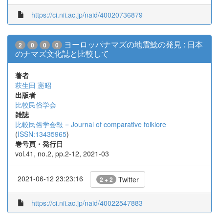
https://ci.nii.ac.jp/naid/40020736879
ヨーロッパナマズの地震鯰の発見 : 日本
2
0
0
0
のナマズ文化誌と比較して
著者
萩生田 憲昭
出版者
比較民俗学会
雑誌
比較民俗学会報 = Journal of comparative folklore
(
ISSN:13435965
)
巻号頁・発行日
vol.41, no.2, pp.2-12, 2021-03
2021-06-12 23:23:16
Twitter
2 + 2
https://ci.nii.ac.jp/naid/40022547883