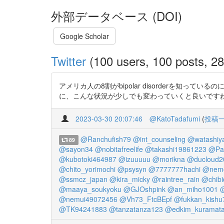
外部データベース (DOI)
Google Scholar
Twitter
(100 users, 100 posts, 28
アメリカ人の8割がbipolar disorderを知っているのに 
に、こんな状況が少しでも変わっていくと良いですね！ https:
2023-03-30 20:07:46
@KatoTadafumi
(
投稿
@Ranchufish79
@int_counseling
@watashiy
89
@sayon34
@nobitafreelife
@takashi19861223
@Pa
@kubotoki464987
@izuuuuu
@morikna
@ducloud2
@chito_yorimochi
@psysyn
@7777777hachi
@nem
@ssmcz_japan
@kira_micky
@raintree_rain
@chib
@maaya_soukyoku
@GJOshpink
@an_miho1001
@
@nemui49072456
@Vh73_FtcBEpf
@fukkan_kishu
@TK94241883
@tanzatanza123
@edkim_kuramat