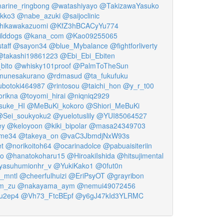
rine_ringbong
@watashiyayo
@TakizawaYasuko
kko3
@nabe_azuki
@saijoclinic
hikawakazuomi
@KfZ3hBCACyYu774
lddogs
@kana_com
@Kao09255065
aff
@sayon34
@blue_Mybalance
@fightforliverty
@takashi19861223
@Ebi_Ebi_Ebiten
bito
@whisky101proof
@PalmToTheSun
munesakurano
@rdmasud
@ta_fukufuku
botoki464987
@rintosou
@taichi_hon
@y_r_t00
rikna
@toyomi_hirai
@niqniq2929
suke_HI
@MeBuKi_kokoro
@Shiori_MeBuKi
Sei_soukyoku2
@yuelotuslily
@YUI85064527
ey
@keloyoon
@kiki_bipolar
@masa24349703
me34
@takeya_on
@vaC3JbmdjNxW93s
t
@norikoitoh64
@ocarinadolce
@pabuaisiteriin
o
@hanatokoharu15
@HiroakiIshida
@hitsujimental
asuhumionhr_v
@YukiKako1
@0fut0n
_mntl
@cheerfulhuizi
@EriPsyOT
@grayribon
m_zu
@nakayama_aym
@nemui49072456
u2ep4
@Vh73_FtcBEpf
@y6gJ47kId3YLRMC