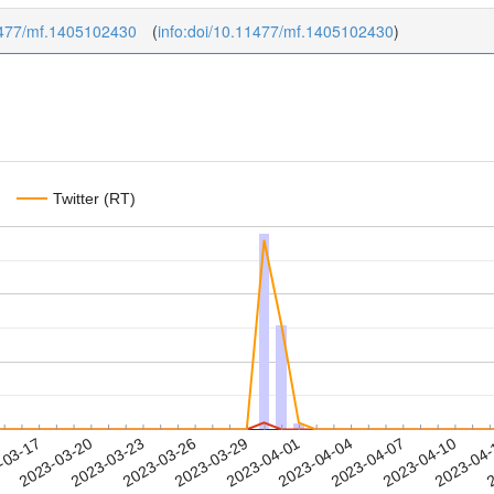
.11477/mf.1405102430
(
info:doi/10.11477/mf.1405102430
)
Twitter (RT)
2023-04-07
2023-04-10
2023-04
-03-17
2
2023-03-20
2023-03-23
2023-03-26
2023-03-29
2023-04-01
2023-04-04