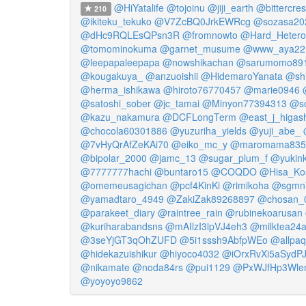
@HiYatalife
@tojoinu
@jiji_earth
@bittercres
210
@ikiteku_tekuko
@V7ZcBQ0JrkEWRcg
@sozasa20
@dHc9RQLEsQPsn3R
@fromnowto
@Hard_Hetero
@tomominokuma
@garnet_musume
@www_aya22
@leepapaleepapa
@nowshikachan
@sarumomo89
@kougakuya_
@anzuoishii
@HidemaroYanata
@shi
@herma_ishikawa
@hiroto76770457
@marie0946
@satoshi_sober
@jc_tamai
@Minyon77394313
@so
@kazu_nakamura
@DCFLongTerm
@east_j_higash
@chocola60301886
@yuzuriha_yields
@yuji_abe_
@7vHyQrAfZeKAi70
@eiko_mc_y
@maromama835
@bipolar_2000
@jamc_13
@sugar_plum_f
@yukin
@7777777hachi
@buntaro15
@COQDO
@Hisa_Ko
@omemeusagichan
@pcf4KinKi
@rimikoha
@sgmn
@yamadtaro_4949
@ZakiZak89268897
@chosan_
@parakeet_diary
@raintree_rain
@rubinekoarusan
@kuriharabandsns
@mAIlzI3lpVJ4eh3
@milktea24a
@3seYjGT3qOhZUFD
@5i1sssh9AbfpWEo
@allpa
@hidekazuishikur
@hiyoco4032
@iOrxRvXi5aSydP
@nikamate
@noda84rs
@pui1129
@PxWJfHp3Wle
@yoyoyo9862