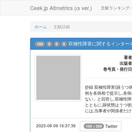
Ceek.jp Altmetrics (α ver.)
文献ランキング
ホーム
文献詳細
双極性障害に関するインター
100
0
0
0
著者
出版者
巻号頁・発行日
抄録 双極性障害(躁うつ
例を各病相で提示し,各病
ない」と回答し,双極性
とともに,躁状態はうつ
には,当事者や関係者だけ
2023-08-09 16:37:36
Twitter
100 + 289