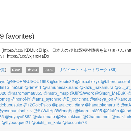
9 favorites)
(https://t.co/iKDM8lcEHp)、日本人の7割は双極性障害を知りません (ht
//t.co/yxj1nx4aDo
一覧
)
リツイート・ネットワーク (89)
92
284
0.373
ayo
@NPORAKUSOU1998
@seikopin32
@mxaxfxfxyx
@bittercrescent
lmToTheSun
@riet911
@ramunesakurano
@kazu_nakamura
@SL_at
020
@maromama8355
@msrp_msrp
@JIPSAwork
@Shiori_MeBuKi
@
omeg
@norioNY
@amz_syrchino
@D_concinna
@takeya_on
@kanous
idebubusuko
@12GolePsico
@parakeet_diary
@hanatokoharu15
@mAI
yasuhumionhr_v
@PxWJfHp3WlenqFp
@kaoru_st205
@0fut0n
@nod
75
@yoyoyo9862
@stalemate
@Ryozakisan
@Chamo_mntl
@maki_cf
a
@lilybouquet21
@oichi_nn_kata
@tocochin73