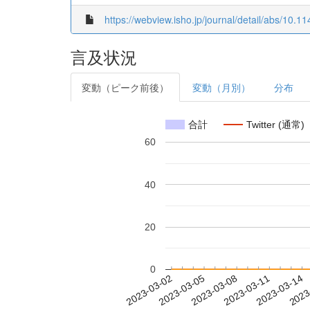
https://webview.isho.jp/journal/detail/abs/10
言及状況
変動（ピーク前後）
変動（月別）
分布
合計
Twitter (通常)
60
40
20
0
2023-03-08
2023-03-11
2023-03-14
2023
2023-03-02
2023-03-05