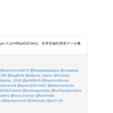
tps://t.co/HWq4DdO9s3)。世界双極性障害デーを機
@sarumomo8910
@leepapaleepapa
@masatsuj
_IDE
@sugikota
@sakura_osamu
@rintosou
bipolar_2000
@pcf4KinKi
@kazenoXdonan
eichannel
@kanon20210521
@downconforter
lzI3lpVJ4eh3
@hosinagarestar
@kuriharabandsns
a84rs
@broccoryman
@konohiwo
s
@bipolarmonth
@nikamate
@pui1129