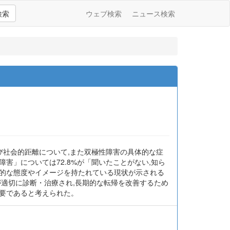
検索
ウェブ検索
ニュース検索
よび社会的距離について,また双極性障害の具体的な症
害」については72.8%が「聞いたことがない,知ら
定的な態度やイメージを持たれている現状が示される
が適切に診断・治療され,長期的な転帰を改善するため
必要であると考えられた。