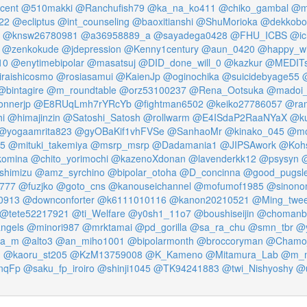
cent
@510makki
@Ranchufish79
@ka_na_ko411
@chiko_gambal
@ma
22
@ecliptus
@int_counseling
@baoxitianshi
@ShuMorioka
@dekkobo
@knsw26780981
@a36958889_a
@sayadega0428
@FHU_ICBS
@ic
@zenkokude
@jdepression
@Kenny1century
@aun_0420
@happy_wi
10
@enytimebipolar
@masatsuj
@DID_done_will_0
@kazkur
@MEDITst
raishicosmo
@rosiasamui
@KaienJp
@oginochika
@suicidebyage55
@bintagire
@m_roundtable
@orz53100237
@Rena_Ootsuka
@madoi_
nnerjp
@E8RUqLmh7rYRcYb
@fightman6502
@keiko27786057
@ra
i
@himajinzin
@Satoshi_Satosh
@rollwarm
@E4ISdaP2RaaNYaX
@ku
@yogaamrita823
@gyOBaKif1vhFVSe
@SanhaoMr
@kinako_045
@mo
5
@mituki_takemiya
@msrp_msrp
@Dadamania1
@JIPSAwork
@Koh
komina
@chito_yorimochi
@kazenoXdonan
@lavenderkk12
@psysyn
@
shimizu
@amz_syrchino
@bipolar_otoha
@D_concinna
@good_pugsl
777
@fuzjko
@goto_cns
@kanouseichannel
@mofumof1985
@sinono
0913
@downconforter
@k6111010116
@kanon20210521
@Ming_twee
@tete52217921
@ti_Welfare
@y0sh1_11o7
@boushiseijin
@chomanb
ngels
@minori987
@mrktamai
@pd_gorilla
@sa_ra_chu
@smn_tbr
@y
qa_m
@alto3
@an_miho1001
@bipolarmonth
@broccoryman
@Chamo
J
@kaoru_st205
@KzM13759008
@K_Kameno
@Mitamura_Lab
@m_
nqFp
@saku_fp_iroiro
@shinji1045
@TK94241883
@twi_Nishyoshy
@