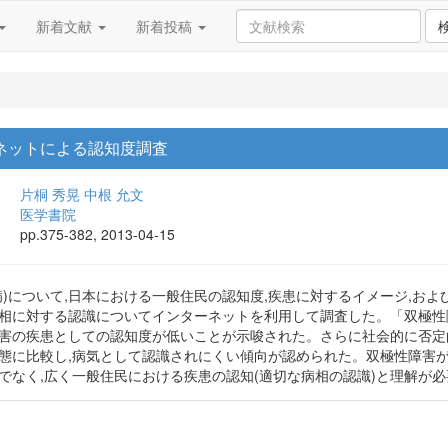
新着文献
新着投稿
ネットによる認知度調査
片桐 秀晃
中根 允文
医学書院
pp.375-382, 2013-04-15
病)について,日本における一般住民の認知度,疾患に対するイメージ,お
相に対する認識についてインターネットを利用して調査した。「双極性障
障害の疾患としての認知度が低いことが示唆された。さらに社会的に否
状態に比較し,病気として認識されにくい傾向が認められた。双極性障害
でなく,広く一般住民における疾患の認知(適切な病相の認識)と理解が